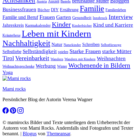
Achtsamkeit
Bloggen
berufstätige Mütter
Auszeit
Austria
Basteln
Familie
Businessfrauen
DIY
Bücher
Ernährung
Familienleben
Interview
Frauen
Garten
Familie und Beruf
Gesundheit
Innsbruck
Kinder
Kind und Karriere
Jahreskreis
Karmakalender
Kinderbücher
Leben mit Kindern
Kräuterhexe
Nachhaltigkeit
Natur
Schreiben
Naturkinder
Selbstfürsorge
Starke Frauen
starke Mütter
Selbständigkeit
Selbstliebe
spielen
Vereinbarkeit
Tirol
Weihnachten
Wandern
Wandern mit Kindern
Wochenende in Bildern
Werbung
Winter
Weihnachtsgeschenke
Yoga
Mami rocks
Persönlicher Blog der Autorin Verena Wagner
© mamirocks Bilder und Texte unterliegen dem Urheberrecht der
Autoren von Mami Rocks. Andernfalls sind Fotografen und Texter
benannt.
|
Blogus
von
Themeansar
.