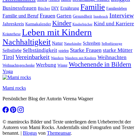
Familie
Businessfrauen
DIY
Bücher
Ernährung
Familienleben
Interview
Frauen
Garten
Familie und Beruf
Gesundheit
Innsbruck
Kinder
Kind und Karriere
Jahreskreis
Karmakalender
Kinderbücher
Leben mit Kindern
Kräuterhexe
Nachhaltigkeit
Natur
Schreiben
Naturkinder
Selbstfürsorge
Starke Frauen
starke Mütter
Selbständigkeit
Selbstliebe
spielen
Vereinbarkeit
Tirol
Weihnachten
Wandern
Wandern mit Kindern
Wochenende in Bildern
Werbung
Winter
Weihnachtsgeschenke
Yoga
Mami rocks
Persönlicher Blog der Autorin Verena Wagner
© mamirocks Bilder und Texte unterliegen dem Urheberrecht der
Autoren von Mami Rocks. Andernfalls sind Fotografen und Texter
benannt.
|
Blogus
von
Themeansar
.