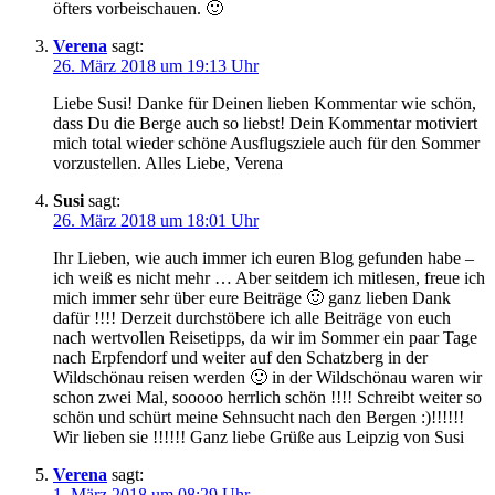
öfters vorbeischauen. 🙂
Verena
sagt:
26. März 2018 um 19:13 Uhr
Liebe Susi! Danke für Deinen lieben Kommentar wie schön,
dass Du die Berge auch so liebst! Dein Kommentar motiviert
mich total wieder schöne Ausflugsziele auch für den Sommer
vorzustellen. Alles Liebe, Verena
Susi
sagt:
26. März 2018 um 18:01 Uhr
Ihr Lieben, wie auch immer ich euren Blog gefunden habe –
ich weiß es nicht mehr … Aber seitdem ich mitlesen, freue ich
mich immer sehr über eure Beiträge 🙂 ganz lieben Dank
dafür !!!! Derzeit durchstöbere ich alle Beiträge von euch
nach wertvollen Reisetipps, da wir im Sommer ein paar Tage
nach Erpfendorf und weiter auf den Schatzberg in der
Wildschönau reisen werden 🙂 in der Wildschönau waren wir
schon zwei Mal, sooooo herrlich schön !!!! Schreibt weiter so
schön und schürt meine Sehnsucht nach den Bergen :)!!!!!!
Wir lieben sie !!!!!! Ganz liebe Grüße aus Leipzig von Susi
Verena
sagt:
1. März 2018 um 08:29 Uhr