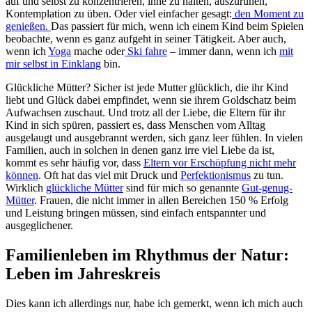
auf und selbst zu konzentrieren, inne zu halten, auszuruhen,
Kontemplation zu üben. Oder viel einfacher gesagt:
den Moment zu
genießen.
Das passiert für mich, wenn ich einem Kind beim Spielen
beobachte, wenn es ganz aufgeht in seiner Tätigkeit. Aber auch,
wenn ich
Yoga
mache oder
Ski fahre
– immer dann, wenn ich
mit
mir selbst in Einklang
bin.
Glückliche Mütter? Sicher ist jede Mutter glücklich, die ihr Kind
liebt und Glück dabei empfindet, wenn sie ihrem Goldschatz beim
Aufwachsen zuschaut. Und trotz all der Liebe, die Eltern für ihr
Kind in sich spüren, passiert es, dass Menschen vom Alltag
ausgelaugt und ausgebrannt werden, sich ganz leer fühlen. In vielen
Familien, auch in solchen in denen ganz irre viel Liebe da ist,
kommt es sehr häufig vor, dass
Eltern vor Erschöpfung nicht mehr
können
. Oft hat das viel mit Druck und
Perfektionismus
zu tun.
Wirklich
glückliche Mütter
sind für mich so genannte
Gut-genug-
Mütter
. Frauen, die nicht immer in allen Bereichen 150 % Erfolg
und Leistung bringen müssen, sind einfach entspannter und
ausgeglichener.
Familienleben im Rhythmus der Natur:
Leben im Jahreskreis
Dies kann ich allerdings nur, habe ich gemerkt, wenn ich mich auch