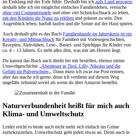
im Einklang mit der Erde fühle. Deshalb bin ich
aufs Land gezogen
,
deshalb lebe ich ein möglichst einfaches Familienleben, versuche
ohne viel Computerspiele
und ohne viel Schnickschnack zu leben,
mit den Kindern die Natur zu erleben
und präsent zu sein. Den
Augenblick leben, barfuß laufen und die Sonne auf der Haut spüren.
Auch deshalb gibt es das Buch
Familienbande im Jahreskreis ist ein
Kreativ- und Mitmachbuch
für Familien mit Vorlesegeschichten,
Rezepten, Aktivitäten, Lese-, Bastel- und Spieltipps für Kinder von
ca. 4 – 13 Jahren. Es steht alles drin, was mir am Herzen liegt.
Du kannst das Buch auch direkt bei mir bestellen, ebenso meine
Umweltgeschichte „
Abenteuer in Tirol. Lilly, Nikolas und die
Gefahr im Pulverschnee
„. Dann muss ich zwar zur Post rennen,
aber das mache ich gerne, denn ich verdiene auf diesem Weg
ungefähr zehnmal soviel als wenn du über Amazon bestellst.
Naturverbundenheit heißt für mich auch
Klima- und Umweltschutz
Leider reicht es heute auch nicht mehr sich einfach ins Grüne
zurückzuziehen. Umweltschutz geht jeden etwas an. Denn auch in