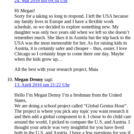
24. Mai 2016 um 09:34 Uhr
Hi Megan!
Sorry for a taking so long to respond. I left the USA because
my family lives in Europe and I have a flexible work
schedule, so we decided to explore something new. My
daughter was only two years old when we left so she doesn’t
remember much. She likes it in Austria but the trip back to the
USA was the most memorable for her. As for raising kids in
Austria, it is certainly safer and cheaper – thus, easier. I love
Chicago so I certainly hope to come there one day. Maybe
when the kids grow up…
All the best with your research project, Maia
Megan Denny
sagt:
13. April 2016 um 21:22 Uhr
Hello I’m Megan Denny I’m a freshman from the United
States,
We are doing a school project called “Global Genius Hour”.
The project is where you pick any topic you want research it
and then add a global component to it. I chose to do child care
around the world, I picked to compare the U.S. and Austria. I
thought your article was very insightful for you have lived
both in the U.S. and Austria, I have a few questions for you if