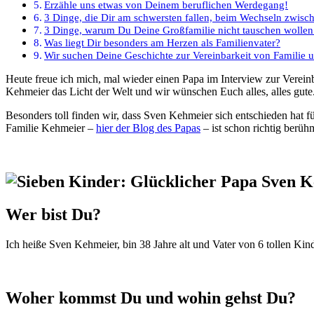
Erzähle uns etwas von Deinem beruflichen Werdegang!
3 Dinge, die Dir am schwersten fallen, beim Wechseln zwisc
3 Dinge, warum Du Deine Großfamilie nicht tauschen wollen
Was liegt Dir besonders am Herzen als Familienvater?
Wir suchen Deine Geschichte zur Vereinbarkeit von Familie u
Heute freue ich mich, mal wieder einen Papa im Interview zur Vereinbarkeit von Familie und Beruf begrüßen zu dürfen und zwar gleich einen mit bald sieben Kinder. Im Juli erblickt das siebte Kind der Familie
Kehmeier das Licht der Welt und wir wünschen Euch alles, alles gute
Besonders toll finden wir, dass Sven Kehmeier sich entschieden hat fü
Familie Kehmeier –
hier der Blog des Papas
– ist schon richtig berüh
Wer bist Du?
Ich heiße Sven Kehmeier, bin 38 Jahre alt und Vater von 6 tollen Kind
Woher kommst Du und wohin gehst Du?