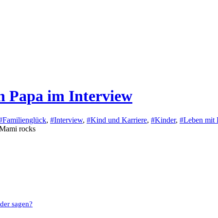
in Papa im Interview
#Familienglück
,
#Interview
,
#Kind und Karriere
,
#Kinder
,
#Leben mit 
nder sagen?