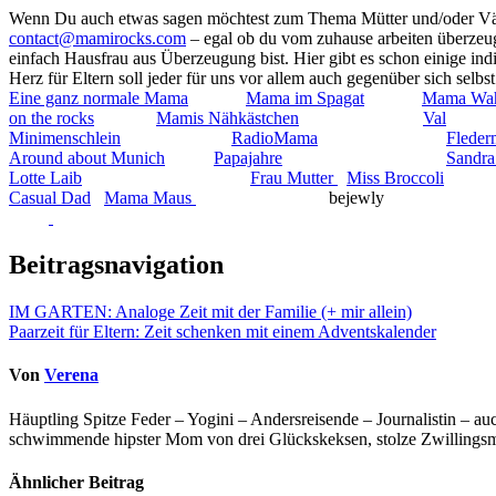
Wenn Du auch etwas sagen möchtest zum Thema Mütter und/oder Väte
contact@mamirocks.com
– egal ob du vom zuhause arbeiten überzeugt
einfach Hausfrau aus Überzeugung bist. Hier gibt es schon einige in
Herz für Eltern soll jeder für uns vor allem auch gegenüber sich sel
Eine ganz normale Mama
Mama im Spagat
Mama Wah
on the rocks
Mamis Nähkästchen
Val
Minimenschlein
RadioMama
Flede
Around about Munich
Papajahre
Sandra
Lotte Laib
Frau Mutter
Miss Broccoli
Casual Dad
Mama Maus
bejewl
Beitragsnavigation
IM GARTEN: Analoge Zeit mit der Familie (+ mir allein)
Paarzeit für Eltern: Zeit schenken mit einem Adventskalender
Von
Verena
Häuptling Spitze Feder – Yogini – Andersreisende – Journalistin – 
schwimmende hipster Mom von drei Glückskeksen, stolze Zwillingsmam
Ähnlicher Beitrag