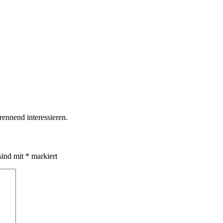
ennend interessieren.
sind mit
*
markiert