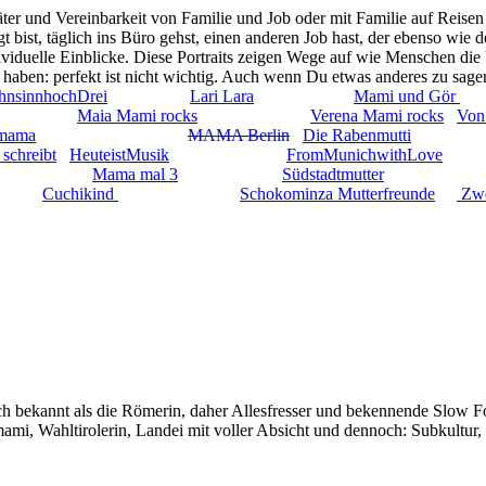
r und Vereinbarkeit von Familie und Job oder mit Familie auf Reise
 bist, täglich ins Büro gehst, einen anderen Job hast, der ebenso wie 
dividuelle Einblicke. Diese Portraits zeigen Wege auf wie Menschen di
bst haben: perfekt ist nicht wichtig. Auch wenn Du etwas anderes zu sa
nsinnhochDrei
Lari Lara
Mami und Gör
Maia Mami rocks
Verena Mami rocks
Von
rmama
MAMA Berlin
Die Rabenmutti
 schreibt
HeuteistMusik
FromMunichwithLove
Mama mal 3
Südstadtmutter
y
Cuchikind
Schokominza Mutterfreunde
Zwe
auch bekannt als die Römerin, daher Allesfresser und bekennende Slow 
i, Wahltirolerin, Landei mit voller Absicht und dennoch: Subkultur,