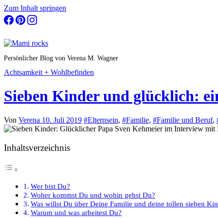
Zum Inhalt springen
Persönlicher Blog von Verena M. Wagner
Achtsamkeit + Wohlbefinden
Sieben Kinder und glücklich: e
Von
Verena
10. Juli 2019
#Elternsein
,
#Familie
,
#Familie und Beruf
,
Inhaltsverzeichnis
Wer bist Du?
Woher kommst Du und wohin gehst Du?
Was willst Du über Deine Familie und deine tollen sieben Ki
Warum und was arbeitest Du?