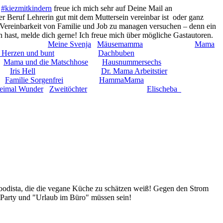
n
#kiezmitkindern
freue ich mich sehr auf Deine Mail an
der Beruf Lehrerin gut mit dem Muttersein vereinbar ist oder ganz
e Vereinbarkeit von Familie und Job zu managen versuchen – denn ein
gen hast, melde dich gerne! Ich freue mich über mögliche Gastautoren.
Meine Svenja
Mäusemamma
Mama
 Herzen und bunt
Dachbuben
Mama und die Matschhose
Hausnummersechs
Iris Hell
Dr. Mama Arbeitstier
Familie Sorgenfrei
HammaMama
imal Wunder
Zweitöchter
Elischeba
Foodista, die die vegane Küche zu schätzen weiß! Gegen den Strom
 Party und "Urlaub im Büro" müssen sein!