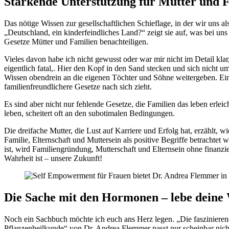
Stärkende Unterstützung für Mütter und 
Das nötige Wissen zur gesellschaftlichen Schieflage, in der wir uns a
„Deutschland, ein kinderfeindliches Land?“ zeigt sie auf, was bei un
Gesetze Mütter und Familien benachteiligen.
Vieles davon habe ich nicht gewusst oder war mir nicht im Detail kla
eigentlich fatal,. Hier den Kopf in den Sand stecken und sich nicht
Wissen obendrein an die eigenen Töchter und Söhne weitergeben. Ein ü
familienfreundlichere Gesetze nach sich zieht.
Es sind aber nicht nur fehlende Gesetze, die Familien das leben erlei
leben, scheitert oft an den subotimalen Bedingungen.
Die dreifache Mutter, die Lust auf Karriere und Erfolg hat, erzählt, 
Familie, Elternschaft und Muttersein als positive Begriffe betrachtet
ist, wird Familiengründung, Mutterschaft und Elternsein ohne finanzie
Wahrheit ist – unsere Zukunft!
Die Sache mit den Hormonen – lebe deine 
Noch ein Sachbuch möchte ich euch ans Herz legen. „Die faszinieren
Pflanzenheilkunde“ von Dr. Andrea Flemmer passt nur scheinbar nicht