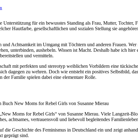
en
cher Hautfarbe, gesellschaftlichen und sozialen Stellung sie angehöre
sen und Achtsamkeit im Umgang mit Töchtern und anderen Frauen. Wer 
n, unterbinden, aushebeln. Wissen ist Macht. Deshalb habe ich hier ei
reitstellen und vermitteln.
aft mit perfekten und stereotyp weiblichen Vorbildern eine tückische 
ich dagegen zu wehren. Doch wie entsteht ein positives Selbstbild, da
n der Familie spielen dabei eine elementare Rolle.
 „New Moms for Rebel Girls“ von Susanne Mierau. Viele Langzeit-Bl
hes, achtsames, vertrauensvoll und liebevoll begleitendes Familienleben
uf die Geschichte des Feminismus in Deutschland ein und zeigt anhand 
t geprägt sind.