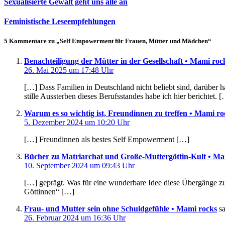
Sexualisierte Gewalt geht uns alle an
Feministische Leseempfehlungen
5 Kommentare zu „Self Empowerment für Frauen, Mütter und Mädchen“
Benachteiligung der Mütter in der Gesellschaft • Mami roc
26. Mai 2025 um 17:48 Uhr
[…] Dass Familien in Deutschland nicht beliebt sind, darüber
stille Aussterben dieses Berufsstandes habe ich hier berichtet. 
Warum es so wichtig ist, Freundinnen zu treffen • Mami ro
5. Dezember 2024 um 10:20 Uhr
[…] Freundinnen als bestes Self Empowerment […]
Bücher zu Matriarchat und Große-Muttergöttin-Kult • Ma
10. September 2024 um 09:43 Uhr
[…] geprägt. Was für eine wunderbare Idee diese Übergänge zu 
Göttinnen“ […]
Frau- und Mutter sein ohne Schuldgefühle • Mami rocks
sa
26. Februar 2024 um 16:36 Uhr