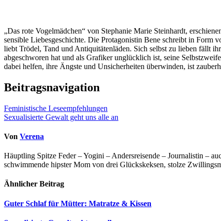
„Das rote Vogelmädchen“ von Stephanie Marie Steinhardt, erschiene
sensible Liebesgeschichte. Die Protagonistin Bene schreibt in Form v
liebt Trödel, Tand und Antiquitätenläden. Sich selbst zu lieben fällt i
abgeschworen hat und als Grafiker unglücklich ist, seine Selbstzweife
dabei helfen, ihre Ängste und Unsicherheiten überwinden, ist zauber
Beitragsnavigation
Feministische Leseempfehlungen
Sexualisierte Gewalt geht uns alle an
Von
Verena
Häuptling Spitze Feder – Yogini – Andersreisende – Journalistin – 
schwimmende hipster Mom von drei Glückskeksen, stolze Zwillingsmam
Ähnlicher Beitrag
Guter Schlaf für Mütter: Matratze & Kissen