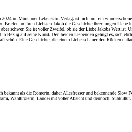
n 2024 im Münchner LebensGut Verlag, ist nicht nur ein wunderschöne
on Briefen an ihren Liebsten Jakob die Geschichte ihrer jungen Liebe i
hr aber schwer. Sie ist voller Zweifel, ob sie der Liebe Jakobs Wert ist
l in Bezug auf seine Kunst. Den beiden Liebenden gelingt es, sich ehrl
haft schön. Eine Geschichte, die einem Liebesschauer den Rücken entla
auch bekannt als die Römerin, daher Allesfresser und bekennende Slow 
i, Wahltirolerin, Landei mit voller Absicht und dennoch: Subkultur,