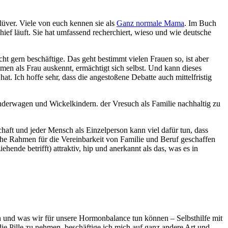
Klüver. Viele von euch kennen sie als
Ganz normale Mama
. Im Buch
ief läuft. Sie hat umfassend recherchiert, wieso und wie deutsche
ht gern beschäftige. Das geht bestimmt vielen Frauen so, ist aber
men als Frau auskennt, ermächtigt sich selbst. Und kann dieses
. Ich hoffe sehr, dass die angestoßene Debatte auch mittelfristig
 Kinderwagen und Wickelkindern. der Vresuch als Familie nachhaltig zu
chaft und jeder Mensch als Einzelperson kann viel dafür tun, dass
zliche Rahmen für die Vereinbarkeit von Familie und Beruf geschaffen
ende betrifft) attraktiv, hip und anerkannt als das, was es in
 und was wir für unsere Hormonbalance tun können – Selbsthilfe mit
ie Pille zu nehmen, beschäftige ich mich auf ganz andere Art und