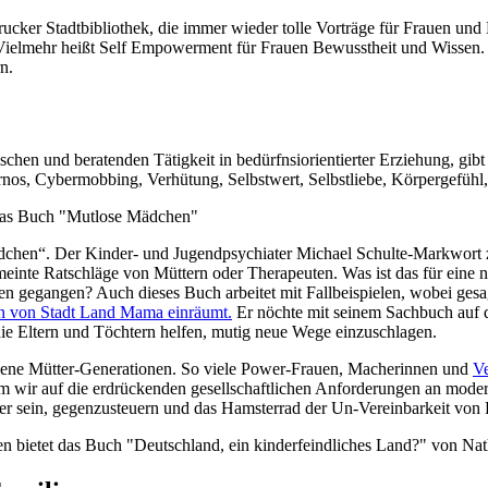
ker Stadtbibliothek, die immer wieder tolle Vorträge für Frauen und Mü
. Vielmehr heißt Self Empowerment für Frauen Bewusstheit und Wissen. 
n.
hen und beratenden Tätigkeit in bedürfnsiorientierter Erziehung, gib
s, Cybermobbing, Verhütung, Selbstwert, Selbstliebe, Körpergefühl, 
ädchen“. Der Kinder- und Jugendpsychiater Michael Schulte-Markwort zei
einte Ratschläge von Müttern oder Therapeuten. Was ist das für eine neu
ren gegangen? Auch dieses Buch arbeitet mit Fallbeispielen, wobei gesa
nn von Stadt Land Mama einräumt.
Er nöchte mit seinem Sachbuch auf
ie Eltern und Töchtern helfen, mutig neue Wege einzuschlagen.
igene Mütter-Generationen. So viele Power-Frauen, Macherinnen und
Ve
em wir auf die erdrückenden gesellschaftlichen Anforderungen an moderne
r sein, gegenzusteuern und das Hamsterrad der Un-Vereinbarkeit von 