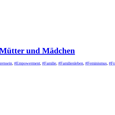
 Mütter und Mädchen
ternsein
,
#Empowerment
,
#Familie
,
#Familienleben
,
#Feminismus
,
#Fr