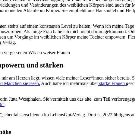
cklungen und Veränderungen des weiblichen Körpers sind auch für M
 hormonellen Abläufe im Körper. Sie empfiehlt uns Hausmittel und Heil
ten stehts auf einem konstanten Level zu halten. Wenn ich meine Tage 
 auszuruhen. Als junge Frau habe ich mich nicht darum gekümmert. Od
issen um Vorgänge im weiblichen Körper meine Tochter empowern. Fl
g Verlag.
mpowern und stärken
 am Herzen liegt, wissen viele meiner Leser*innen sicher bereits. S
d Mädchen sie lesen.
Auch habe ich mehrmals über
starke Frauen
gesc
n Jutta Westphalen. Sie vermittelt uns das alte, zum Teil verloreng
ck“
.
“,
ebenfalls erschienen im LebensGut-Verlag. Dort ist 2022 übrigens a
nhöhe