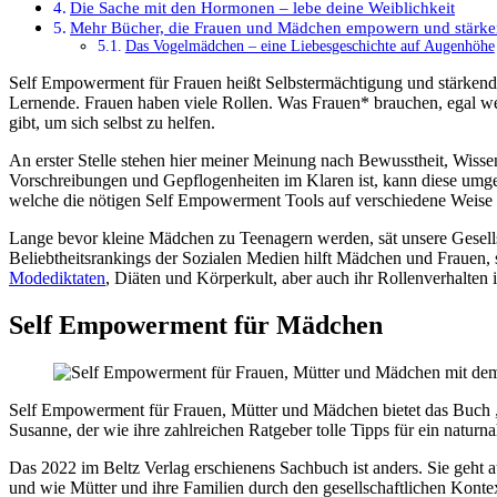
Die Sache mit den Hormonen – lebe deine Weiblichkeit
Mehr Bücher, die Frauen und Mädchen empowern und stärk
Das Vogelmädchen – eine Liebesgeschichte auf Augenhöhe
Self Empowerment für Frauen heißt Selbstermächtigung und stärkende Unterstützung für ein bewusstes Standing als Frau, Mutter, Tochter, Freundin, Unternehmerin, Angestellte, Selbständige, Lehrende und
Lernende. Frauen haben viele Rollen. Was Frauen* brauchen, egal wel
gibt, um sich selbst zu helfen.
An erster Stelle stehen hier meiner Meinung nach Bewusstheit, Wis
Vorschreibungen und Gepflogenheiten im Klaren ist, kann diese umgehe
welche die nötigen Self Empowerment Tools auf verschiedene Weise be
Lange bevor kleine Mädchen zu Teenagern werden, sät unsere Gesellsch
Beliebtheitsrankings der Sozialen Medien hilft Mädchen und Frauen, s
Modediktaten
, Diäten und Körperkult, aber auch ihr Rollenverhalten i
Self Empowerment für Mädchen
Self Empowerment für Frauen, Mütter und Mädchen bietet das Buch
Susanne, der wie ihre zahlreichen Ratgeber tolle Tipps für ein naturna
Das 2022 im Beltz Verlag erschienens Sachbuch ist anders. Sie geht a
und wie Mütter und ihre Familien durch den gesellschaftlichen Kontex