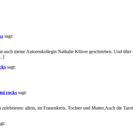
ks
sagt:
 hat auch meine Autorenkollegin Nathalie Klüver geschrieben. Und üb
[…]
cks
sagt:
mi rocks
sagt:
zelebrieren: allein, im Frauenkreis, Tochter und Mutter.Auch die Tarot
gt: