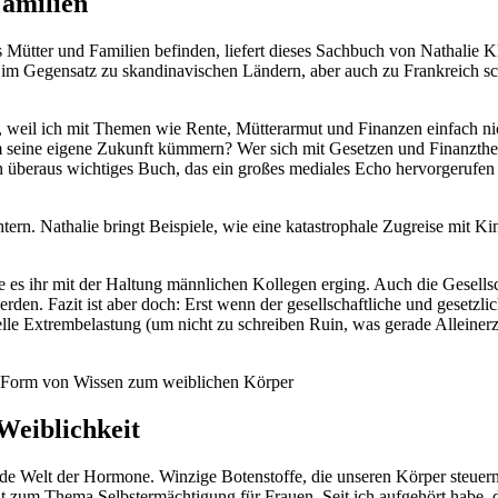
Familien
ls Mütter und Familien befinden, liefert dieses Sachbuch von Nathalie 
s im Gegensatz zu skandinavischen Ländern, aber auch zu Frankreich sch
r, weil ich mit Themen wie Rente, Mütterarmut und Finanzen einfach nic
 um seine eigene Zukunft kümmern? Wer sich mit Gesetzen und Finanzthe
beraus wichtiges Buch, das ein großes mediales Echo hervorgerufen hat
chtern. Nathalie bringt Beispiele, wie eine katastrophale Zugreise mit
wie es ihr mit der Haltung männlichen Kollegen erging. Auch die Gesells
 werden. Fazit ist aber doch: Erst wenn der gesellschaftliche und geset
lle Extrembelastung (um nicht zu schreiben Ruin, was gerade Alleinerzieh
Weiblichkeit
de Welt der Hormone. Winzige Botenstoffe, die unseren Körper steuern
 zum Thema Selbstermächtigung für Frauen. Seit ich aufgehört habe, d