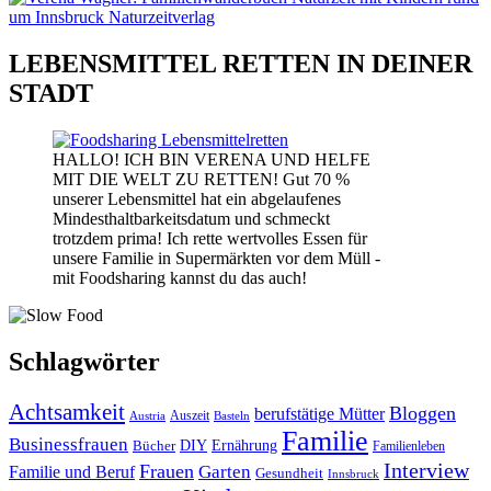
LEBENSMITTEL RETTEN IN DEINER
STADT
HALLO! ICH BIN VERENA UND HELFE
MIT DIE WELT ZU RETTEN! Gut 70 %
unserer Lebensmittel hat ein abgelaufenes
Mindesthaltbarkeitsdatum und schmeckt
trotzdem prima! Ich rette wertvolles Essen für
unsere Familie in Supermärkten vor dem Müll -
mit Foodsharing kannst du das auch!
Schlagwörter
Achtsamkeit
Bloggen
berufstätige Mütter
Auszeit
Austria
Basteln
Familie
Businessfrauen
DIY
Bücher
Ernährung
Familienleben
Interview
Frauen
Garten
Familie und Beruf
Gesundheit
Innsbruck