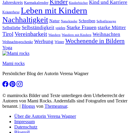
Kinder
Kind und Karriere
Jahreskreis
Karmakalender
Kinderbücher
Leben mit Kindern
Kräuterhexe
Nachhaltigkeit
Natur
Schreiben
Naturkinder
Selbstfürsorge
Starke Frauen
starke Mütter
Selbständigkeit
Selbstliebe
spielen
Vereinbarkeit
Tirol
Weihnachten
Wandern
Wandern mit Kindern
Wochenende in Bildern
Werbung
Winter
Weihnachtsgeschenke
Yoga
Mami rocks
Persönlicher Blog der Autorin Verena Wagner
© mamirocks Bilder und Texte unterliegen dem Urheberrecht der
Autoren von Mami Rocks. Andernfalls sind Fotografen und Texter
benannt.
|
Blogus
von
Themeansar
.
Über die Autorin Verena Wagner
Impressum
Datenschutz
Blogroll