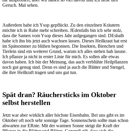
Geruch. Mal sehen.
Außerdem habe ich Ysop gepflückt. Zu den einzelnen Kräutern
möchte ich in Ruhe mehr schreiben. JEdenfalls bin ich sehr stolz,
dass die Samen vom Ysop dieses Jahr aufgegangen sind. DEshalb
habe ich ihn bis jetzt auch wachsen lassen. Dieses Heilkraut hat erst
im Spätsommer zu blühen begonnen. Die Insekten, Bienchen und
Tierlein sind ein weiterer Grund, warum ich alles stehen hab lassne.
Ich pflanze ja nicht in erster Linie für mich. Es sollen alle etwas
davon haben. Ich bin der Meinung, das auch verblühte Heilpflanzen
noch gut genug sind. Denn es sind ja auch die Blätter und Stengel,
die ihre Heilkraft tragen und uns gut tun.
Spät dran? Räuchersticks im Oktober
selbst herstellen
Jetzt war aber wirklich aller höchste Eisenbahn. Bei uns gibt es im
Oktober oft noch sehr sonnige Tage. Sonnenschein sollte man schon
abwarten zur ERnte. Mit der warmen Sonne steigt die Kraft der
Pflanze in die Blätter und Blüten. Generell gilt, dass sich die