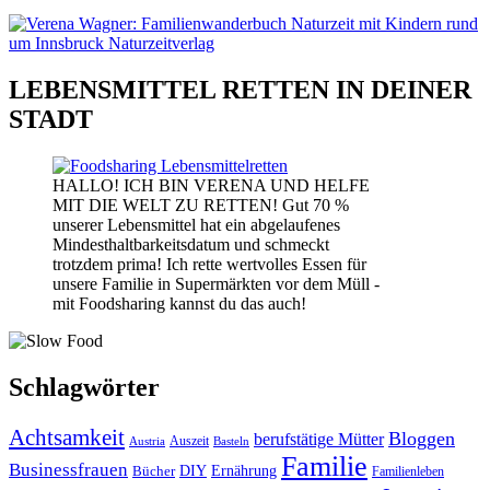
LEBENSMITTEL RETTEN IN DEINER
STADT
HALLO! ICH BIN VERENA UND HELFE
MIT DIE WELT ZU RETTEN! Gut 70 %
unserer Lebensmittel hat ein abgelaufenes
Mindesthaltbarkeitsdatum und schmeckt
trotzdem prima! Ich rette wertvolles Essen für
unsere Familie in Supermärkten vor dem Müll -
mit Foodsharing kannst du das auch!
Schlagwörter
Achtsamkeit
Bloggen
berufstätige Mütter
Auszeit
Austria
Basteln
Familie
Businessfrauen
DIY
Bücher
Ernährung
Familienleben