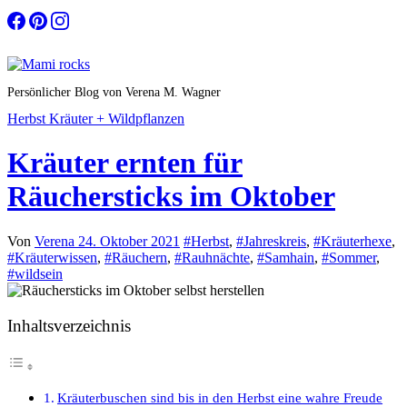
Zum
Inhalt
springen
Persönlicher Blog von Verena M. Wagner
Herbst
Kräuter + Wildpflanzen
Kräuter ernten für
Räuchersticks im Oktober
Von
Verena
24. Oktober 2021
#Herbst
,
#Jahreskreis
,
#Kräuterhexe
,
#Kräuterwissen
,
#Räuchern
,
#Rauhnächte
,
#Samhain
,
#Sommer
,
#wildsein
Inhaltsverzeichnis
Kräuterbuschen sind bis in den Herbst eine wahre Freude