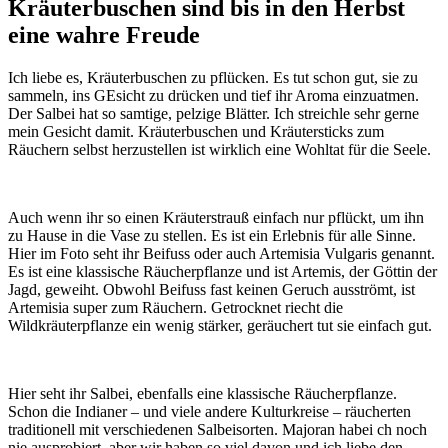
Kräuterbuschen sind bis in den Herbst
eine wahre Freude
Ich liebe es, Kräuterbuschen zu pflücken. Es tut schon gut, sie zu
sammeln, ins GEsicht zu drücken und tief ihr Aroma einzuatmen.
Der Salbei hat so samtige, pelzige Blätter. Ich streichle sehr gerne
mein Gesicht damit. Kräuterbuschen und Kräutersticks zum
Räuchern selbst herzustellen ist wirklich eine Wohltat für die Seele.
Auch wenn ihr so einen Kräuterstrauß einfach nur pflückt, um ihn
zu Hause in die Vase zu stellen. Es ist ein Erlebnis für alle Sinne.
Hier im Foto seht ihr Beifuss oder auch Artemisia Vulgaris genannt.
Es ist eine klassische Räucherpflanze und ist Artemis, der Göttin der
Jagd, geweiht. Obwohl Beifuss fast keinen Geruch ausströmt, ist
Artemisia super zum Räuchern. Getrocknet riecht die
Wildkräuterpflanze ein wenig stärker, geräuchert tut sie einfach gut.
Hier seht ihr Salbei, ebenfalls eine klassische Räucherpflanze.
Schon die Indianer – und viele andere Kulturkreise – räucherten
traditionell mit verschiedenen Salbeisorten. Majoran habei ch noch
nie ausprobiert, aber wir haben so viel davon und ich liebe den