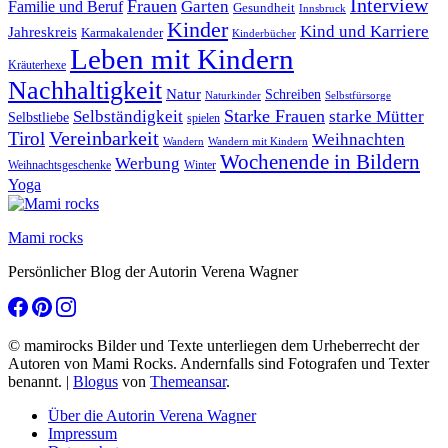
Interview
Frauen
Garten
Familie und Beruf
Gesundheit
Innsbruck
Kinder
Kind und Karriere
Jahreskreis
Karmakalender
Kinderbücher
Leben mit Kindern
Kräuterhexe
Nachhaltigkeit
Natur
Schreiben
Naturkinder
Selbstfürsorge
Starke Frauen
starke Mütter
Selbständigkeit
Selbstliebe
spielen
Vereinbarkeit
Tirol
Weihnachten
Wandern
Wandern mit Kindern
Wochenende in Bildern
Werbung
Winter
Weihnachtsgeschenke
Yoga
Mami rocks
Persönlicher Blog der Autorin Verena Wagner
© mamirocks Bilder und Texte unterliegen dem Urheberrecht der
Autoren von Mami Rocks. Andernfalls sind Fotografen und Texter
benannt.
|
Blogus
von
Themeansar
.
Über die Autorin Verena Wagner
Impressum