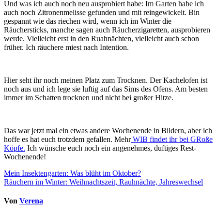
Und was ich auch noch neu ausprobiert habe: Im Garten habe ich
auch noch Zitronenmelisse gefunden und mit reingewickelt. Bin
gespannt wie das riechen wird, wenn ich im Winter die
Räuchersticks, manche sagen auch Räucherzigaretten, ausprobieren
werde. Vielleicht erst in den Ruahnächten, vielleicht auch schon
früher. Ich räuchere miest nach Intention.
Hier seht ihr noch meinen Platz zum Trocknen. Der Kachelofen ist
noch aus und ich lege sie luftig auf das Sims des Ofens. Am besten
immer im Schatten trocknen und nicht bei großer Hitze.
Das war jetzt mal ein etwas andere Wochenende in Bildern, aber ich
hoffe es hat euch trotzdem gefallen. Mehr
WIB findet ihr bei GRoße
Köpfe.
Ich wünsche euch noch ein angenehmes, duftiges Rest-
Wochenende!
Beitragsnavigation
Mein Insektengarten: Was blüht im Oktober?
Räuchern im Winter: Weihnachtszeit, Rauhnächte, Jahreswechsel
Von
Verena