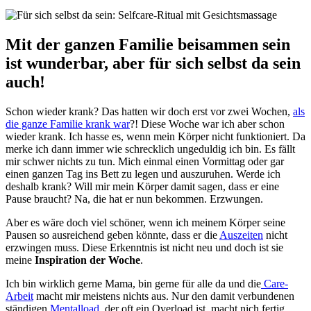
Mit der ganzen Familie beisammen sein
ist wunderbar, aber für sich selbst da sein
auch!
Schon wieder krank? Das hatten wir doch erst vor zwei Wochen,
als
die ganze Familie krank war
?! Diese Woche war ich aber schon
wieder krank. Ich hasse es, wenn mein Körper nicht funktioniert. Da
merke ich dann immer wie schrecklich ungeduldig ich bin. Es fällt
mir schwer nichts zu tun. Mich einmal einen Vormittag oder gar
einen ganzen Tag ins Bett zu legen und auszuruhen. Werde ich
deshalb krank? Will mir mein Körper damit sagen, dass er eine
Pause braucht? Na, die hat er nun bekommen. Erzwungen.
Aber es wäre doch viel schöner, wenn ich meinem Körper seine
Pausen so ausreichend geben könnte, dass er die
Auszeiten
nicht
erzwingen muss. Diese Erkenntnis ist nicht neu und doch ist sie
meine
Inspiration der Woche
.
Ich bin wirklich gerne Mama, bin gerne für alle da und die
Care-
Arbeit
macht mir meistens nichts aus. Nur den damit verbundenen
ständigen
Mentalload
, der oft ein Overload ist, macht nich fertig.