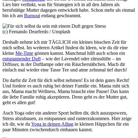
Lies hier verlinkt, was für Strategien ich in all den Jahren als
berufstätige Mutter dagegen entwickelt habe. Schon mehr als einmal
bin ich am
Burnout
entlang geschrammt.
(c) Fernando Dearferdo / Unsplash
Deshalb nehme ich mir TÄGLICH ein kleines bisschen Zeit für
mich selbst. Im weiteren Artikel findest du Ideen, wie du dir eine
kleine
Me-Time
gönnen kannst. Manchmal hilft auch schon ein
entspannender Duft
– wie der Lavendel oder zitrusdüfte – im
Diffuser, in der Duftlampe oder ein Räucherstäbchen. Mach dir
einfach mal wieder eine Tasse Tee und atme zehnmal tief durch!
Du darfst dir Zeit für dich selbst nehmen! Es ist dein gutes Recht!
Und fordere es auch ruhig bei deiner Familie ein. Mama ruht sich
aus, Mama macht Wellness, Mama braucht eine Pause! Das kann
die liebe Familie ruhig akzeptieren. Denn geht es der Mutter gut,
geht es allen gut!
Auch Yoga oder ein anderer Sport helfen dir, dich auszupowern,
Stress abzubauen, zu entspannen und runterzukommen. Hier zeige
ich dir, wie du
Yoga in deinen Alltag
in kleinen Häppchen für ein
paar Minuten zwischendurch einbauen kannst.