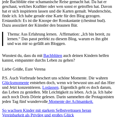
jede Bachblüte eine schamanische Reise gemacht hat. Da hat er
geschaut, welches Krafttier oder wen sonst er getroffen hat. Davon
hat er sich inspirieren lassen und die Karten gemalt. Wunderschön,
finde ich. Ich habe gerade eine Karte für den Blog gezogen.
Erstaunlich: Es ist die Knospe der Rosskastanie (chestnut bud).
Dazu assoziiert der Künstler den braunen Bär.
Thema: Aus Erfahrung lernen. Affirmation: „Ich bin bereit, zu
lernen.“ Das passt perfekt zu diesem Blog, warum es ihn gibt
und was mir so gefällt am Bloggen.
Wusstest du, dass du mit
Bachblüten
auch deinen Kindern helfen
kannst, entspannter durchs Leben zu gehen?
Liebe Grüße, Eure Verena
P.S. Auch Vorfreude beschert uns schöne Momente. Die wahren
Glücksmomente
entstehen doch, wenn wir bewusst uns auf das Hier
und Jetzt konzentrieren.
Loslassen
. Eigentlich geht es doch darum,
das Leben zu genießen. Mit Leichtigkeit zu leben. Ach ja. Ich habe
auch noch Doris Dörrie gelesen. Darin sammelten die Protagonisten
jeden Tag fünf wundervolle
Momente der Achtsamkeit.
Beitragsnavigation
So wachsen Kinder mit starkem Selbstvertrauen heran
Vereinbarkeit als Privileg und großes Glück