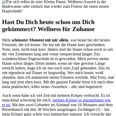
Hast Du Dich heute schon um Dich
gekümmert? Wellness für Zuhause
Mein
schönster Moment mit mir allein
, war heute bei der besten
Friseurin, die ich kenne. Sie hat mir die Haare kurz geschnitten.
Nein, nein, nicht total kurz. hinten sind die Haare schon noch so um
die vier Zentimeter lang und vorne entsprechend länger. Ein
wunderschöner Pagenschnitt ist es geworden. Mich nerven meine
Haare schon länger. Denn immer, wenn sie eine gewisse Länge
erreicht haben, trage ich sie nur noch zum Zopf gebunden. Das ist
mir irgendwie auf Dauer zu langweilig. Wer mich kennt, weiß
ohnehin, dass ich andauernd meine Frisuren wechsle. Mal Pony, mal
lang und jetzt eben kurz. Mit der ganzen Familie freue ich mich über
mein praktisches, tolles neues Aussehen – alle sind begeistert!
Auch sonst habe ich viel Zeit mit meinem Körper verbracht. Es ist
manchmal schwierig für mich,
meinen Körper so anzunehmen wie
er ist.
Mit den zwei Geburten im Abstand von 16 Monaten und dem
Riesenbauch mit den 38 Wochen ausgetragen Zwillingen (!) – hat
mein Körper ganz schön was mitmachen müssen. Ich versuche das