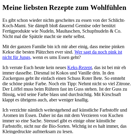
Meine liebsten Rezepte zum Wohlfühlen
Es gibt schon wieder nichts gescheites zu essen von der Schlicht-
Koch-Mami. Sie dämpft bloß dauernd Gemüse oder benützt
Fertigprodukte wie Nudeln, Maultaschen, Schupfnudeln & Co.
Nicht mal die Spätzle macht sie mehr selbst.
Mit der ganzen Familie bin ich mir aber einig, dass meine pinken
Kekse die besten Plätzchen ever sind.
Wer sagt da noch pink ist
nicht für Jungs,
wenn es ums Essen geht?
Ich verrate Euch heute kein neues
Keks-Rezept
, das ist bei mir eh
immer dasselbe. Diesmal ist Kokos und Vanille drin. In den
Zuckerguss gebt ihr einfach einen Schuss Roter Bete. So entsteht
die schöne pinke Farbe. Noch ein Tipp: Nehmt nicht so viel Zitrone.
Der Löffel muss beim Rühren fast im Guss stehen. Ist der Guss zu
flüssig, wird seine Farbe blass und durchsichtig. Mit Kirschsaft
klappt es übrigens auch, aber weniger knallig.
Ich verzichte nämlich weitestgehend auf künstliche Farbstoffe und
Aromen im Essen. Daher ist das mit dem Verzieren von Kuchen
immer so eine Sache. Streusel gibt es einige ohne künstliche
Farbstoffe, nicht nur die Bio-Sorten. Wichtig ist es halt immer, das
Kleingedruckte aufmerksam zu lesen.