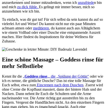
anzuerkennen und immer mitzudenken, wenn ich
unzufriede
n bin
und mich
zu dick fühle.
Es gelingt mir immer besser, mich so
anzunehmen wie ich bin.
Tu einfach, was dir gut tut! Für sich selbst da sein kannst du auf so
vielerlei Art und Weise! Du kannst nicht nur ein paar Minuten
achtsam atmen oder
meditieren
, du kannst auch aus Alltäglichem
wie einem Vollbad oder einer Dusche eine entspannende Auszeit
machen. Hier findest du Inspirationen für deine Wellness für
Zuhause.
Eine schöne Massage – Goddess rinse für
mehr Selbstliebe
Kennt ihr die
„
Goddess rinse
„, die „Spülung der Göttin“
oder wie
ich es nenne, die göttliche Dusche? Das ist eine tolle Massage für
Euch selbst, etwa zum
Eincremen nach dem Duschen
. Zuerst wird
ohne Creme die Kopfhaut massiert, dann der hintere Hals und der
Nacken. Dann nehmt ihr Euch die Schultern und die Arme
nacheinander vor. Die Arme richtig gut ausstreifen bis zu den
Fingern. Vergesst die Handflächen nicht. An den einzelnen Fingern
kann man ziehen, bis es (manchmal) knackt. Auch eine