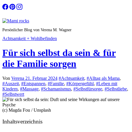
Zum
Inhalt
springen
Persönlicher Blog von Verena M. Wagner
Achtsamkeit + Wohlbefinden
Für sich selbst da sein & für
die Familie sorgen
Von
Verena
21. Februar 2024
#Achtsamkeit
,
#Alltag als Mama
,
#Auszeit
,
#Entspannen
,
#Familie
,
#Körpergefühl
,
#Leben mit
Kindern
,
#Massage
,
#Schamanismus
,
#Selbstfürsorge
,
#Selbstliebe
,
#Selbstwert
(c) Magda Fou / Unsplash
Inhaltsverzeichnis