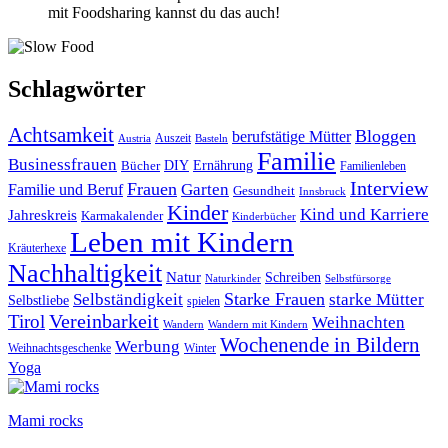
mit Foodsharing kannst du das auch!
Schlagwörter
Achtsamkeit
Bloggen
berufstätige Mütter
Auszeit
Austria
Basteln
Familie
Businessfrauen
DIY
Bücher
Ernährung
Familienleben
Interview
Frauen
Garten
Familie und Beruf
Gesundheit
Innsbruck
Kinder
Kind und Karriere
Jahreskreis
Karmakalender
Kinderbücher
Leben mit Kindern
Kräuterhexe
Nachhaltigkeit
Natur
Schreiben
Naturkinder
Selbstfürsorge
Starke Frauen
starke Mütter
Selbständigkeit
Selbstliebe
spielen
Vereinbarkeit
Tirol
Weihnachten
Wandern
Wandern mit Kindern
Wochenende in Bildern
Werbung
Winter
Weihnachtsgeschenke
Yoga
Mami rocks