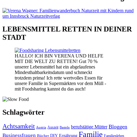
LEBENSMITTEL RETTEN IN DEINER
STADT
HALLO! ICH BIN VERENA UND HELFE
MIT DIE WELT ZU RETTEN! Gut 70 %
unserer Lebensmittel hat ein abgelaufenes
Mindesthaltbarkeitsdatum und schmeckt
trotzdem prima! Ich rette wertvolles Essen für
unsere Familie in Supermärkten vor dem Müll -
mit Foodsharing kannst du das auch!
Schlagwörter
Achtsamkeit
Bloggen
berufstätige Mütter
Auszeit
Austria
Basteln
Familie
Businessfrauen
DIY
Bücher
Ernährung
Familienleben