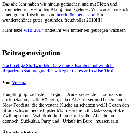
Das alte Jahr haben wir hinaus geräuchert und mit Flöten und
Trompeten mit viel guten Klang hinausgeleitet. Wir wünschen euch
einen guten Rutsch und sind
bereit fürs neue Jahr
. Ein
wunderschönes gutes, gesundes, freudvolles 2018!!!!
Mehr letze
WIB 2017
findet ihr wie immer bei geborgen wachsen.
Beitragsnavigation
Nachhaltige Stoffwindeln: Gewinne 3 Bambusmullwindeln
Reparieren statt wegwerfen – Repair Cafés & Re-Use Tirol
Von
Verena
Häuptling Spitze Feder – Yogini – Andersreisende – Journalistin –
auch bekannt als die Römerin, daher Allesfresser und bekennende
Slow Foodista, die die vegane Küche zu schätzen weiß! Gegen den
Strom schwimmende hipster Mom von drei Glückskeksen, stolze
Zwillingsmami, Wahltirolerin, Landei mit voller Absicht und
dennoch: Subkultur, Party und "Urlaub im Büro" müssen sein!
Ähnlicher Beitrag