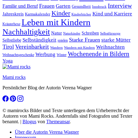
Interview
Frauen
Garten
Familie und Beruf
Gesundheit
Innsbruck
Kinder
Kind und Karriere
Jahreskreis
Karmakalender
Kinderbücher
Leben mit Kindern
Kräuterhexe
Nachhaltigkeit
Natur
Schreiben
Naturkinder
Selbstfürsorge
Starke Frauen
starke Mütter
Selbständigkeit
Selbstliebe
spielen
Vereinbarkeit
Tirol
Weihnachten
Wandern
Wandern mit Kindern
Wochenende in Bildern
Werbung
Winter
Weihnachtsgeschenke
Yoga
Mami rocks
Persönlicher Blog der Autorin Verena Wagner
© mamirocks Bilder und Texte unterliegen dem Urheberrecht der
Autoren von Mami Rocks. Andernfalls sind Fotografen und Texter
benannt.
|
Blogus
von
Themeansar
.
Über die Autorin Verena Wagner
Impressum