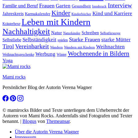
Interview
Frauen
Garten
Familie und Beruf
Gesundheit
Innsbruck
Kinder
Kind und Karriere
Jahreskreis
Karmakalender
Kinderbücher
Leben mit Kindern
Kräuterhexe
Nachhaltigkeit
Natur
Schreiben
Naturkinder
Selbstfürsorge
Starke Frauen
starke Mütter
Selbständigkeit
Selbstliebe
spielen
Vereinbarkeit
Tirol
Weihnachten
Wandern
Wandern mit Kindern
Wochenende in Bildern
Werbung
Winter
Weihnachtsgeschenke
Yoga
Mami rocks
Persönlicher Blog der Autorin Verena Wagner
© mamirocks Bilder und Texte unterliegen dem Urheberrecht der
Autoren von Mami Rocks. Andernfalls sind Fotografen und Texter
benannt.
|
Blogus
von
Themeansar
.
Über die Autorin Verena Wagner
Impressum