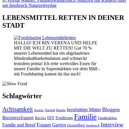
LEBENSMITTEL RETTEN IN DEINER
STADT
HALLO! ICH BIN VERENA UND HELFE
MIT DIE WELT ZU RETTEN! Gut 70 %
unserer Lebensmittel hat ein abgelaufenes
Mindesthaltbarkeitsdatum und schmeckt
trotzdem prima! Ich rette wertvolles Essen für
unsere Familie in Supermärkten vor dem Müll -
mit Foodsharing kannst du das auch!
Schlagwörter
Achtsamkeit
Bloggen
berufstätige Mütter
Auszeit
Austria
Basteln
Familie
Businessfrauen
DIY
Bücher
Ernährung
Familienleben
Interview
Frauen
Garten
Familie und Beruf
Gesundheit
Innsbruck