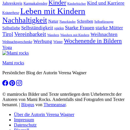
Kinder
Kind und Karriere
Jahreskreis
Karmakalender
Kinderbücher
Leben mit Kindern
Kräuterhexe
Nachhaltigkeit
Natur
Schreiben
Naturkinder
Selbstfürsorge
Starke Frauen
starke Mütter
Selbständigkeit
Selbstliebe
spielen
Vereinbarkeit
Tirol
Weihnachten
Wandern
Wandern mit Kindern
Wochenende in Bildern
Werbung
Winter
Weihnachtsgeschenke
Yoga
Mami rocks
Persönlicher Blog der Autorin Verena Wagner
© mamirocks Bilder und Texte unterliegen dem Urheberrecht der
Autoren von Mami Rocks. Andernfalls sind Fotografen und Texter
benannt.
|
Blogus
von
Themeansar
.
Über die Autorin Verena Wagner
Impressum
Datenschutz