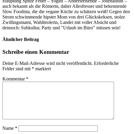
Häuptling Spitze Feder – Yogini – Andersreisende – Journalistin –
auch bekannt als die Römerin, daher Allesfresser und bekennende
Slow Foodista, die die vegane Küche zu schätzen weiß! Gegen den
Strom schwimmende hipster Mom von drei Glückskeksen, stolze
Zwillingsmami, Wahltirolerin, Landei mit voller Absicht und
dennoch: Subkultur, Party und "Urlaub im Büro" müssen sein!
Ähnlicher Beitrag
Schreibe einen Kommentar
Deine E-Mail-Adresse wird nicht veröffentlicht.
Erforderliche
Felder sind mit
*
markiert
Kommentar
*
Name
*