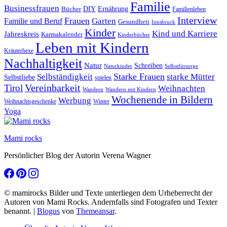
Familie
Businessfrauen
DIY
Bücher
Ernährung
Familienleben
Interview
Frauen
Garten
Familie und Beruf
Gesundheit
Innsbruck
Kinder
Kind und Karriere
Jahreskreis
Karmakalender
Kinderbücher
Leben mit Kindern
Kräuterhexe
Nachhaltigkeit
Natur
Schreiben
Naturkinder
Selbstfürsorge
Starke Frauen
starke Mütter
Selbständigkeit
Selbstliebe
spielen
Vereinbarkeit
Tirol
Weihnachten
Wandern
Wandern mit Kindern
Wochenende in Bildern
Werbung
Winter
Weihnachtsgeschenke
Yoga
Mami rocks
Persönlicher Blog der Autorin Verena Wagner
© mamirocks Bilder und Texte unterliegen dem Urheberrecht der
Autoren von Mami Rocks. Andernfalls sind Fotografen und Texter
benannt.
|
Blogus
von
Themeansar
.