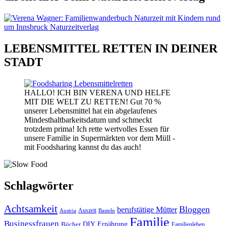
LEBENSMITTEL RETTEN IN DEINER
STADT
HALLO! ICH BIN VERENA UND HELFE
MIT DIE WELT ZU RETTEN! Gut 70 %
unserer Lebensmittel hat ein abgelaufenes
Mindesthaltbarkeitsdatum und schmeckt
trotzdem prima! Ich rette wertvolles Essen für
unsere Familie in Supermärkten vor dem Müll -
mit Foodsharing kannst du das auch!
Schlagwörter
Achtsamkeit
Bloggen
berufstätige Mütter
Auszeit
Austria
Basteln
Familie
Businessfrauen
DIY
Bücher
Ernährung
Familienleben