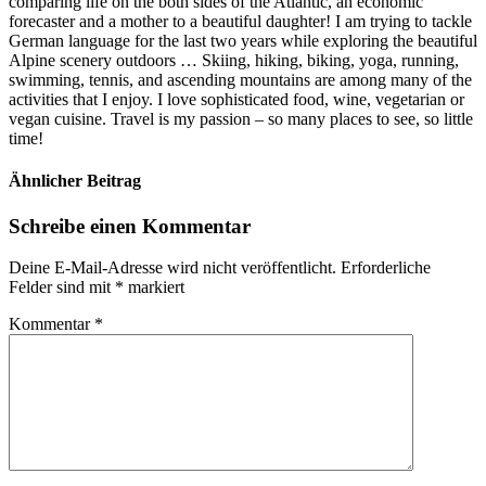
comparing life on the both sides of the Atlantic, an economic
forecaster and a mother to a beautiful daughter! I am trying to tackle
German language for the last two years while exploring the beautiful
Alpine scenery outdoors … Skiing, hiking, biking, yoga, running,
swimming, tennis, and ascending mountains are among many of the
activities that I enjoy. I love sophisticated food, wine, vegetarian or
vegan cuisine. Travel is my passion – so many places to see, so little
time!
Ähnlicher Beitrag
Schreibe einen Kommentar
Deine E-Mail-Adresse wird nicht veröffentlicht.
Erforderliche
Felder sind mit
*
markiert
Kommentar
*