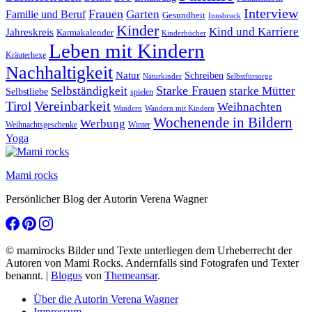
Interview
Frauen
Garten
Familie und Beruf
Gesundheit
Innsbruck
Kinder
Kind und Karriere
Jahreskreis
Karmakalender
Kinderbücher
Leben mit Kindern
Kräuterhexe
Nachhaltigkeit
Natur
Schreiben
Naturkinder
Selbstfürsorge
Starke Frauen
starke Mütter
Selbständigkeit
Selbstliebe
spielen
Vereinbarkeit
Tirol
Weihnachten
Wandern
Wandern mit Kindern
Wochenende in Bildern
Werbung
Winter
Weihnachtsgeschenke
Yoga
Mami rocks
Persönlicher Blog der Autorin Verena Wagner
© mamirocks Bilder und Texte unterliegen dem Urheberrecht der
Autoren von Mami Rocks. Andernfalls sind Fotografen und Texter
benannt.
|
Blogus
von
Themeansar
.
Über die Autorin Verena Wagner
Impressum