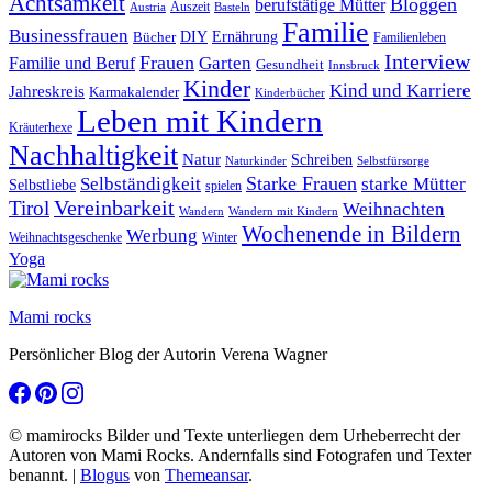
Achtsamkeit
Bloggen
berufstätige Mütter
Auszeit
Austria
Basteln
Familie
Businessfrauen
DIY
Bücher
Ernährung
Familienleben
Interview
Frauen
Garten
Familie und Beruf
Gesundheit
Innsbruck
Kinder
Kind und Karriere
Jahreskreis
Karmakalender
Kinderbücher
Leben mit Kindern
Kräuterhexe
Nachhaltigkeit
Natur
Schreiben
Naturkinder
Selbstfürsorge
Starke Frauen
starke Mütter
Selbständigkeit
Selbstliebe
spielen
Vereinbarkeit
Tirol
Weihnachten
Wandern
Wandern mit Kindern
Wochenende in Bildern
Werbung
Winter
Weihnachtsgeschenke
Yoga
Mami rocks
Persönlicher Blog der Autorin Verena Wagner
© mamirocks Bilder und Texte unterliegen dem Urheberrecht der
Autoren von Mami Rocks. Andernfalls sind Fotografen und Texter
benannt.
|
Blogus
von
Themeansar
.