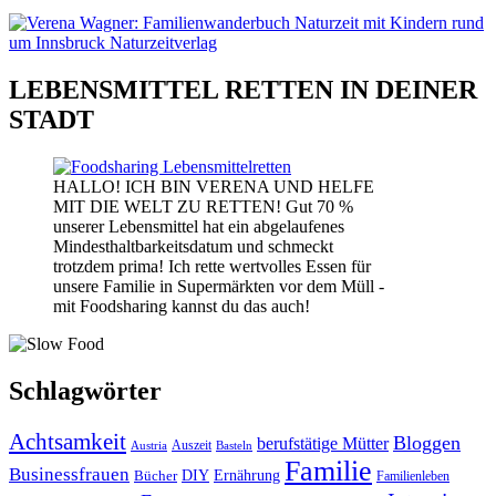
LEBENSMITTEL RETTEN IN DEINER
STADT
HALLO! ICH BIN VERENA UND HELFE
MIT DIE WELT ZU RETTEN! Gut 70 %
unserer Lebensmittel hat ein abgelaufenes
Mindesthaltbarkeitsdatum und schmeckt
trotzdem prima! Ich rette wertvolles Essen für
unsere Familie in Supermärkten vor dem Müll -
mit Foodsharing kannst du das auch!
Schlagwörter
Achtsamkeit
Bloggen
berufstätige Mütter
Auszeit
Austria
Basteln
Familie
Businessfrauen
DIY
Bücher
Ernährung
Familienleben