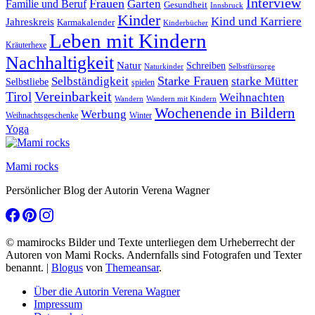
Interview
Frauen
Garten
Familie und Beruf
Gesundheit
Innsbruck
Kinder
Kind und Karriere
Jahreskreis
Karmakalender
Kinderbücher
Leben mit Kindern
Kräuterhexe
Nachhaltigkeit
Natur
Schreiben
Naturkinder
Selbstfürsorge
Starke Frauen
starke Mütter
Selbständigkeit
Selbstliebe
spielen
Vereinbarkeit
Tirol
Weihnachten
Wandern
Wandern mit Kindern
Wochenende in Bildern
Werbung
Winter
Weihnachtsgeschenke
Yoga
Mami rocks
Persönlicher Blog der Autorin Verena Wagner
© mamirocks Bilder und Texte unterliegen dem Urheberrecht der
Autoren von Mami Rocks. Andernfalls sind Fotografen und Texter
benannt.
|
Blogus
von
Themeansar
.
Über die Autorin Verena Wagner
Impressum