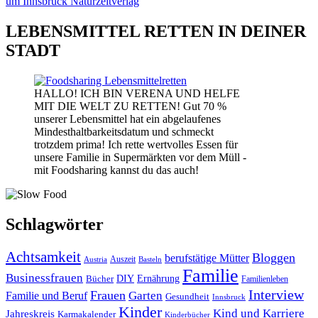
LEBENSMITTEL RETTEN IN DEINER
STADT
HALLO! ICH BIN VERENA UND HELFE
MIT DIE WELT ZU RETTEN! Gut 70 %
unserer Lebensmittel hat ein abgelaufenes
Mindesthaltbarkeitsdatum und schmeckt
trotzdem prima! Ich rette wertvolles Essen für
unsere Familie in Supermärkten vor dem Müll -
mit Foodsharing kannst du das auch!
Schlagwörter
Achtsamkeit
Bloggen
berufstätige Mütter
Auszeit
Austria
Basteln
Familie
Businessfrauen
DIY
Bücher
Ernährung
Familienleben
Interview
Frauen
Garten
Familie und Beruf
Gesundheit
Innsbruck
Kinder
Kind und Karriere
Jahreskreis
Karmakalender
Kinderbücher