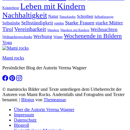
Leben mit Kindern
Kräuterhexe
Nachhaltigkeit
Natur
Schreiben
Naturkinder
Selbstfürsorge
Starke Frauen
starke Mütter
Selbständigkeit
Selbstliebe
spielen
Vereinbarkeit
Tirol
Weihnachten
Wandern
Wandern mit Kindern
Wochenende in Bildern
Werbung
Winter
Weihnachtsgeschenke
Yoga
Mami rocks
Persönlicher Blog der Autorin Verena Wagner
© mamirocks Bilder und Texte unterliegen dem Urheberrecht der
Autoren von Mami Rocks. Andernfalls sind Fotografen und Texter
benannt.
|
Blogus
von
Themeansar
.
Über die Autorin Verena Wagner
Impressum
Datenschutz
Blogroll