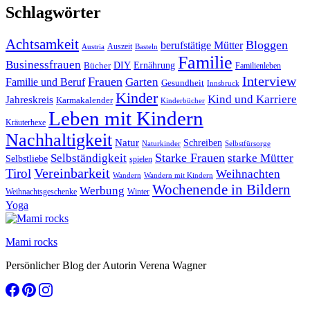
Schlagwörter
Achtsamkeit
Bloggen
berufstätige Mütter
Auszeit
Austria
Basteln
Familie
Businessfrauen
DIY
Bücher
Ernährung
Familienleben
Interview
Frauen
Garten
Familie und Beruf
Gesundheit
Innsbruck
Kinder
Kind und Karriere
Jahreskreis
Karmakalender
Kinderbücher
Leben mit Kindern
Kräuterhexe
Nachhaltigkeit
Natur
Schreiben
Naturkinder
Selbstfürsorge
Starke Frauen
starke Mütter
Selbständigkeit
Selbstliebe
spielen
Vereinbarkeit
Tirol
Weihnachten
Wandern
Wandern mit Kindern
Wochenende in Bildern
Werbung
Winter
Weihnachtsgeschenke
Yoga
Mami rocks
Persönlicher Blog der Autorin Verena Wagner