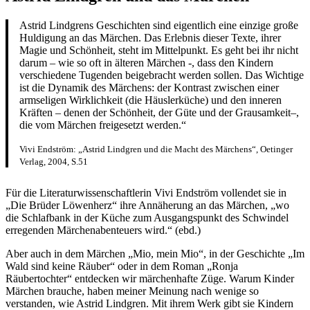
Astrid Lindgrens Geschichten sind eigentlich eine einzige große
Huldigung an das Märchen. Das Erlebnis dieser Texte, ihrer
Magie und Schönheit, steht im Mittelpunkt. Es geht bei ihr nicht
darum – wie so oft in älteren Märchen -, dass den Kindern
verschiedene Tugenden beigebracht werden sollen. Das Wichtige
ist die Dynamik des Märchens: der Kontrast zwischen einer
armseligen Wirklichkeit (die Häuslerküche) und den inneren
Kräften – denen der Schönheit, der Güte und der Grausamkeit–,
die vom Märchen freigesetzt werden.“
Vivi Endström: „Astrid Lindgren und die Macht des Märchens“, Oetinger
Verlag, 2004, S.51
Für die Literaturwissenschaftlerin Vivi Endström vollendet sie in
„Die Brüder Löwenherz“ ihre Annäherung an das Märchen, „wo
die Schlafbank in der Küche zum Ausgangspunkt des Schwindel
erregenden Märchenabenteuers wird.“ (ebd.)
Aber auch in dem Märchen „Mio, mein Mio“, in der Geschichte „Im
Wald sind keine Räuber“ oder in dem Roman „Ronja
Räubertochter“ entdecken wir märchenhafte Züge. Warum Kinder
Märchen brauche, haben meiner Meinung nach wenige so
verstanden, wie Astrid Lindgren. Mit ihrem Werk gibt sie Kindern