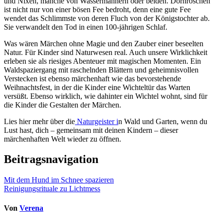
und Nixen, manche von Wassermännern oder beiden. Dornröschen
ist nicht nur von einer bösen Fee bedroht, denn eine gute Fee
wendet das Schlimmste von deren Fluch von der Königstochter ab.
Sie verwandelt den Tod in einen 100-jährigen Schlaf.
Was wären Märchen ohne Magie und den Zauber einer beseelten
Natur. Für Kinder sind Naturwesen real. Auch unsere Wirklichkeit
erleben sie als riesiges Abenteuer mit magischen Momenten. Ein
Waldspaziergang mit raschelnden Blättern und geheimnisvollen
Verstecken ist ebenso märchenhaft wie das bevorstehende
Weihnachtsfest, in der die Kinder eine Wichteltür das Warten
versüßt. Ebenso wirklich, wie dahinter ein Wichtel wohnt, sind für
die Kinder die Gestalten der Märchen.
Lies hier mehr über die
Naturgeister i
n Wald und Garten, wenn du
Lust hast, dich – gemeinsam mit deinen Kindern – dieser
märchenhaften Welt wieder zu öffnen.
Beitragsnavigation
Mit dem Hund im Schnee spazieren
Reinigungsrituale zu Lichtmess
Von
Verena