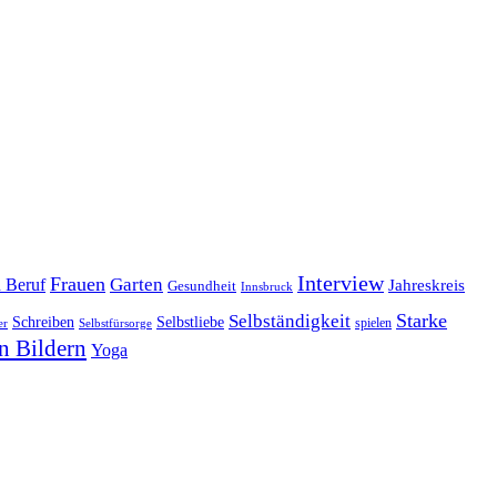
Interview
Frauen
Garten
d Beruf
Jahreskreis
Gesundheit
Innsbruck
Starke
Selbständigkeit
Schreiben
Selbstliebe
spielen
er
Selbstfürsorge
n Bildern
Yoga