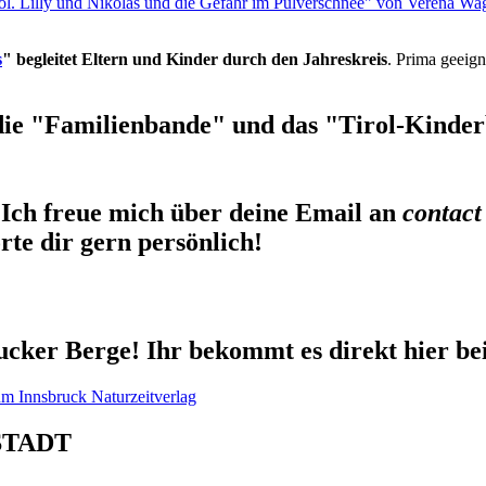
rol. Lilly und Nikolas und die Gefahr im Pulverschnee" von Verena Wa
s
" begleitet Eltern und Kinder durch den Jahreskreis
. Prima geeign
die "Familienbande" und das "Tirol-Kinderb
Ich freue mich über deine Email an
contact
te dir gern persönlich!
cker Berge! Ihr bekommt es direkt hier be
STADT