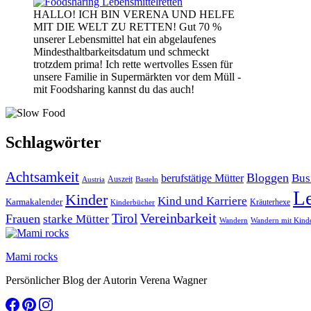
HALLO! ICH BIN VERENA UND HELFE
MIT DIE WELT ZU RETTEN! Gut 70 %
unserer Lebensmittel hat ein abgelaufenes
Mindesthaltbarkeitsdatum und schmeckt
trotzdem prima! Ich rette wertvolles Essen für
unsere Familie in Supermärkten vor dem Müll -
mit Foodsharing kannst du das auch!
Schlagwörter
Achtsamkeit
Bloggen
Bus
berufstätige Mütter
Auszeit
Austria
Basteln
L
Kinder
Kind und Karriere
Karmakalender
Kräuterhexe
Kinderbücher
Vereinbarkeit
Tirol
Frauen
starke Mütter
Wandern
Wandern mit Kind
Mami rocks
Persönlicher Blog der Autorin Verena Wagner