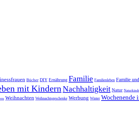
Familie
inessfrauen
Familie un
DIY
Bücher
Ernährung
Familienleben
eben mit Kindern
Nachhaltigkeit
Natur
Naturkind
Wochenende i
Weihnachten
Werbung
Winter
Weihnachtsgeschenke
ern