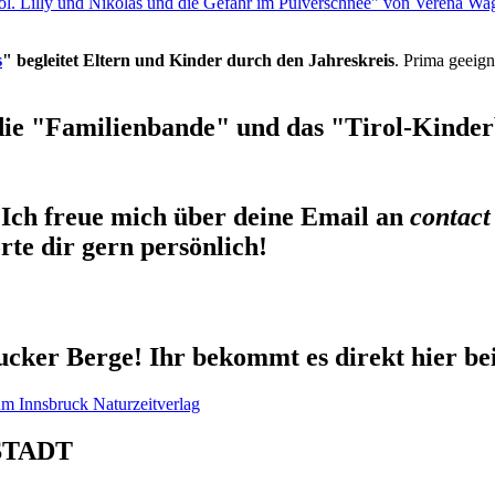
rol. Lilly und Nikolas und die Gefahr im Pulverschnee" von Verena Wa
s
" begleitet Eltern und Kinder durch den Jahreskreis
. Prima geeign
die "Familienbande" und das "Tirol-Kinderb
Ich freue mich über deine Email an
contact
te dir gern persönlich!
cker Berge! Ihr bekommt es direkt hier be
STADT