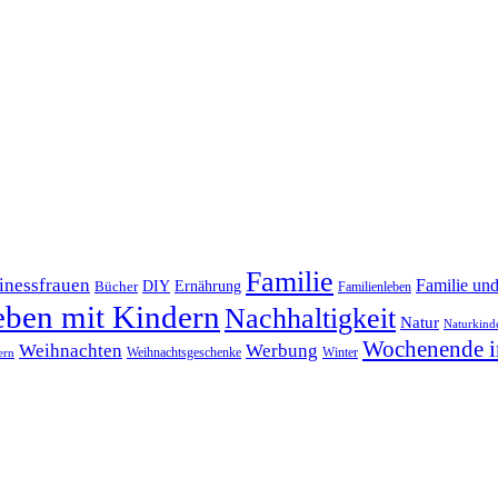
Familie
inessfrauen
Familie un
DIY
Bücher
Ernährung
Familienleben
eben mit Kindern
Nachhaltigkeit
Natur
Naturkind
Wochenende i
Weihnachten
Werbung
Winter
Weihnachtsgeschenke
ern