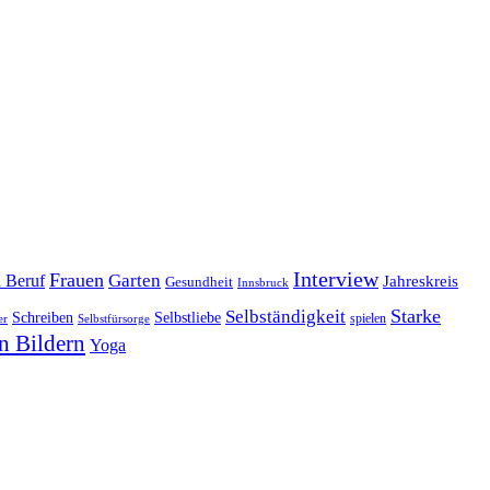
Interview
Frauen
Garten
d Beruf
Jahreskreis
Gesundheit
Innsbruck
Starke
Selbständigkeit
Schreiben
Selbstliebe
spielen
er
Selbstfürsorge
n Bildern
Yoga