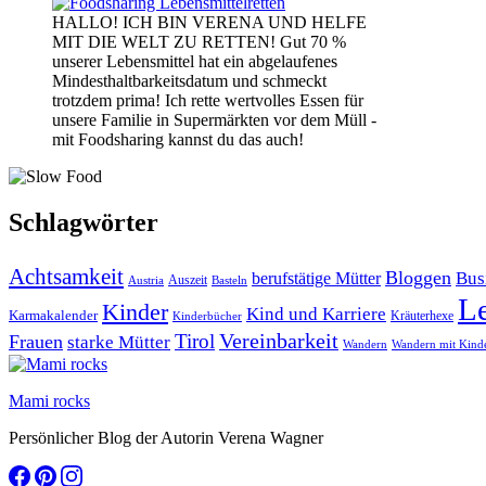
HALLO! ICH BIN VERENA UND HELFE
MIT DIE WELT ZU RETTEN! Gut 70 %
unserer Lebensmittel hat ein abgelaufenes
Mindesthaltbarkeitsdatum und schmeckt
trotzdem prima! Ich rette wertvolles Essen für
unsere Familie in Supermärkten vor dem Müll -
mit Foodsharing kannst du das auch!
Schlagwörter
Achtsamkeit
Bloggen
Bus
berufstätige Mütter
Auszeit
Austria
Basteln
L
Kinder
Kind und Karriere
Karmakalender
Kräuterhexe
Kinderbücher
Vereinbarkeit
Tirol
Frauen
starke Mütter
Wandern
Wandern mit Kind
Mami rocks
Persönlicher Blog der Autorin Verena Wagner