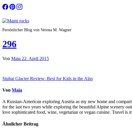
Zum
Inhalt
springen
Persönlicher Blog von Verena M. Wagner
296
Von
Maia
22. April 2015
Beitragsnavigation
Stubai Glacier Review: Best for Kids in the Alps
Von
Maia
A Russian-American exploring Austria as my new home and comparing li
for the last two years while exploring the beautiful Alpine scenery o
love sophisticated food, wine, vegetarian or vegan cuisine. Travel is m
Ähnlicher Beitrag