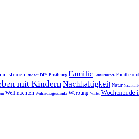
Familie
inessfrauen
Familie un
DIY
Bücher
Ernährung
Familienleben
eben mit Kindern
Nachhaltigkeit
Natur
Naturkind
Wochenende i
Weihnachten
Werbung
Winter
Weihnachtsgeschenke
ern