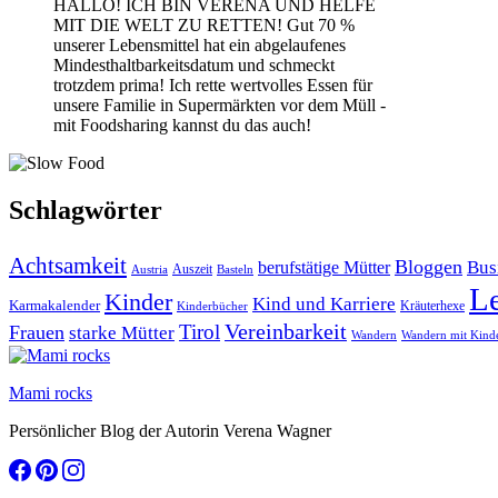
HALLO! ICH BIN VERENA UND HELFE
MIT DIE WELT ZU RETTEN! Gut 70 %
unserer Lebensmittel hat ein abgelaufenes
Mindesthaltbarkeitsdatum und schmeckt
trotzdem prima! Ich rette wertvolles Essen für
unsere Familie in Supermärkten vor dem Müll -
mit Foodsharing kannst du das auch!
Schlagwörter
Achtsamkeit
Bloggen
Bus
berufstätige Mütter
Auszeit
Austria
Basteln
L
Kinder
Kind und Karriere
Karmakalender
Kräuterhexe
Kinderbücher
Vereinbarkeit
Tirol
Frauen
starke Mütter
Wandern
Wandern mit Kind
Mami rocks
Persönlicher Blog der Autorin Verena Wagner