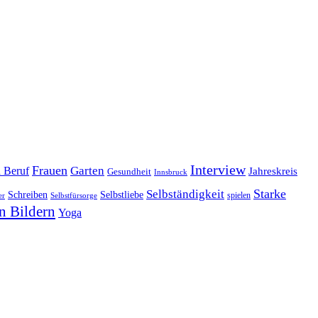
Interview
Frauen
Garten
d Beruf
Jahreskreis
Gesundheit
Innsbruck
Starke
Selbständigkeit
Schreiben
Selbstliebe
spielen
er
Selbstfürsorge
n Bildern
Yoga