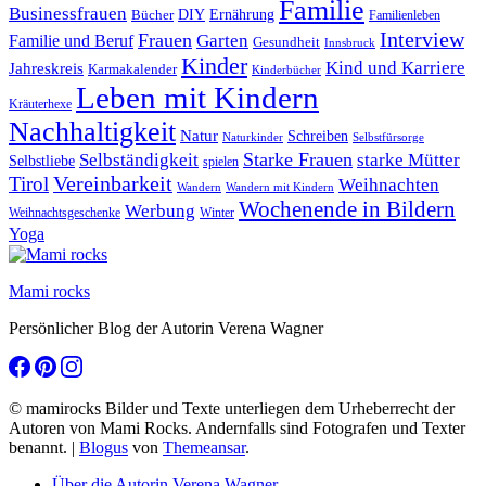
Familie
Businessfrauen
DIY
Bücher
Ernährung
Familienleben
Interview
Frauen
Garten
Familie und Beruf
Gesundheit
Innsbruck
Kinder
Kind und Karriere
Jahreskreis
Karmakalender
Kinderbücher
Leben mit Kindern
Kräuterhexe
Nachhaltigkeit
Natur
Schreiben
Naturkinder
Selbstfürsorge
Starke Frauen
starke Mütter
Selbständigkeit
Selbstliebe
spielen
Vereinbarkeit
Tirol
Weihnachten
Wandern
Wandern mit Kindern
Wochenende in Bildern
Werbung
Winter
Weihnachtsgeschenke
Yoga
Mami rocks
Persönlicher Blog der Autorin Verena Wagner
© mamirocks Bilder und Texte unterliegen dem Urheberrecht der
Autoren von Mami Rocks. Andernfalls sind Fotografen und Texter
benannt.
|
Blogus
von
Themeansar
.
Über die Autorin Verena Wagner