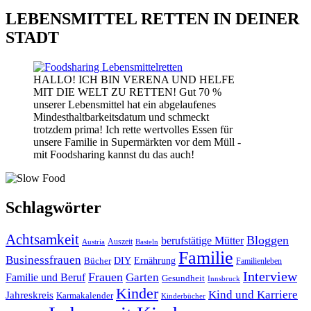
LEBENSMITTEL RETTEN IN DEINER
STADT
HALLO! ICH BIN VERENA UND HELFE
MIT DIE WELT ZU RETTEN! Gut 70 %
unserer Lebensmittel hat ein abgelaufenes
Mindesthaltbarkeitsdatum und schmeckt
trotzdem prima! Ich rette wertvolles Essen für
unsere Familie in Supermärkten vor dem Müll -
mit Foodsharing kannst du das auch!
Schlagwörter
Achtsamkeit
Bloggen
berufstätige Mütter
Auszeit
Austria
Basteln
Familie
Businessfrauen
DIY
Bücher
Ernährung
Familienleben
Interview
Frauen
Garten
Familie und Beruf
Gesundheit
Innsbruck
Kinder
Kind und Karriere
Jahreskreis
Karmakalender
Kinderbücher