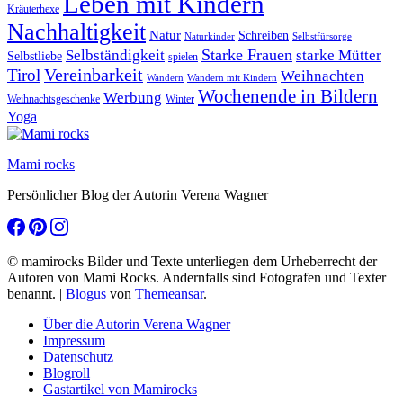
Leben mit Kindern
Kräuterhexe
Nachhaltigkeit
Natur
Schreiben
Naturkinder
Selbstfürsorge
Starke Frauen
starke Mütter
Selbständigkeit
Selbstliebe
spielen
Vereinbarkeit
Tirol
Weihnachten
Wandern
Wandern mit Kindern
Wochenende in Bildern
Werbung
Winter
Weihnachtsgeschenke
Yoga
Mami rocks
Persönlicher Blog der Autorin Verena Wagner
© mamirocks Bilder und Texte unterliegen dem Urheberrecht der
Autoren von Mami Rocks. Andernfalls sind Fotografen und Texter
benannt.
|
Blogus
von
Themeansar
.
Über die Autorin Verena Wagner
Impressum
Datenschutz
Blogroll
Gastartikel von Mamirocks