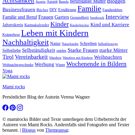
Achtsamkeit
Bloggen
berufstätige Mütter
Auszeit
Austria
Basteln
Familie
Businessfrauen
DIY
Bücher
Ernährung
Familienleben
Interview
Frauen
Garten
Familie und Beruf
Gesundheit
Innsbruck
Kinder
Kind und Karriere
Jahreskreis
Karmakalender
Kinderbücher
Leben mit Kindern
Kräuterhexe
Nachhaltigkeit
Natur
Schreiben
Naturkinder
Selbstfürsorge
Starke Frauen
starke Mütter
Selbständigkeit
Selbstliebe
spielen
Vereinbarkeit
Tirol
Weihnachten
Wandern
Wandern mit Kindern
Wochenende in Bildern
Werbung
Winter
Weihnachtsgeschenke
Yoga
Mami rocks
Persönlicher Blog der Autorin Verena Wagner
© mamirocks Bilder und Texte unterliegen dem Urheberrecht der
Autoren von Mami Rocks. Andernfalls sind Fotografen und Texter
benannt.
|
Blogus
von
Themeansar
.