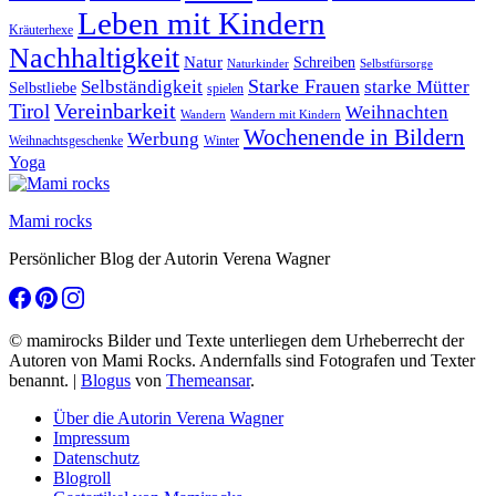
Leben mit Kindern
Kräuterhexe
Nachhaltigkeit
Natur
Schreiben
Naturkinder
Selbstfürsorge
Starke Frauen
starke Mütter
Selbständigkeit
Selbstliebe
spielen
Vereinbarkeit
Tirol
Weihnachten
Wandern
Wandern mit Kindern
Wochenende in Bildern
Werbung
Winter
Weihnachtsgeschenke
Yoga
Mami rocks
Persönlicher Blog der Autorin Verena Wagner
© mamirocks Bilder und Texte unterliegen dem Urheberrecht der
Autoren von Mami Rocks. Andernfalls sind Fotografen und Texter
benannt.
|
Blogus
von
Themeansar
.
Über die Autorin Verena Wagner
Impressum
Datenschutz
Blogroll