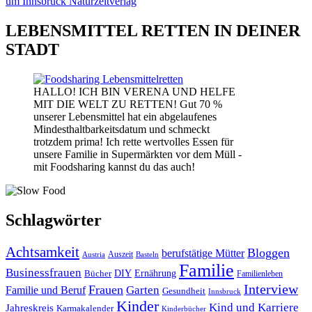
LEBENSMITTEL RETTEN IN DEINER
STADT
HALLO! ICH BIN VERENA UND HELFE
MIT DIE WELT ZU RETTEN! Gut 70 %
unserer Lebensmittel hat ein abgelaufenes
Mindesthaltbarkeitsdatum und schmeckt
trotzdem prima! Ich rette wertvolles Essen für
unsere Familie in Supermärkten vor dem Müll -
mit Foodsharing kannst du das auch!
Schlagwörter
Achtsamkeit
Bloggen
berufstätige Mütter
Auszeit
Austria
Basteln
Familie
Businessfrauen
DIY
Bücher
Ernährung
Familienleben
Interview
Frauen
Garten
Familie und Beruf
Gesundheit
Innsbruck
Kinder
Kind und Karriere
Jahreskreis
Karmakalender
Kinderbücher