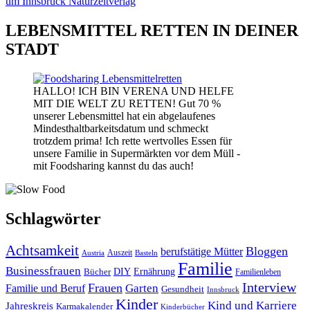
LEBENSMITTEL RETTEN IN DEINER
STADT
HALLO! ICH BIN VERENA UND HELFE
MIT DIE WELT ZU RETTEN! Gut 70 %
unserer Lebensmittel hat ein abgelaufenes
Mindesthaltbarkeitsdatum und schmeckt
trotzdem prima! Ich rette wertvolles Essen für
unsere Familie in Supermärkten vor dem Müll -
mit Foodsharing kannst du das auch!
Schlagwörter
Achtsamkeit
Bloggen
berufstätige Mütter
Auszeit
Austria
Basteln
Familie
Businessfrauen
DIY
Bücher
Ernährung
Familienleben
Interview
Frauen
Garten
Familie und Beruf
Gesundheit
Innsbruck
Kinder
Kind und Karriere
Jahreskreis
Karmakalender
Kinderbücher