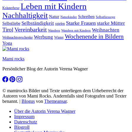
Leben mit Kindern
Kräuterhexe
Nachhaltigkeit
Natur
Schreiben
Naturkinder
Selbstfürsorge
Starke Frauen
starke Mütter
Selbständigkeit
Selbstliebe
spielen
Vereinbarkeit
Tirol
Weihnachten
Wandern
Wandern mit Kindern
Wochenende in Bildern
Werbung
Winter
Weihnachtsgeschenke
Yoga
Mami rocks
Persönlicher Blog der Autorin Verena Wagner
© mamirocks Bilder und Texte unterliegen dem Urheberrecht der
Autoren von Mami Rocks. Andernfalls sind Fotografen und Texter
benannt.
|
Blogus
von
Themeansar
.
Über die Autorin Verena Wagner
Impressum
Datenschutz
Blogroll