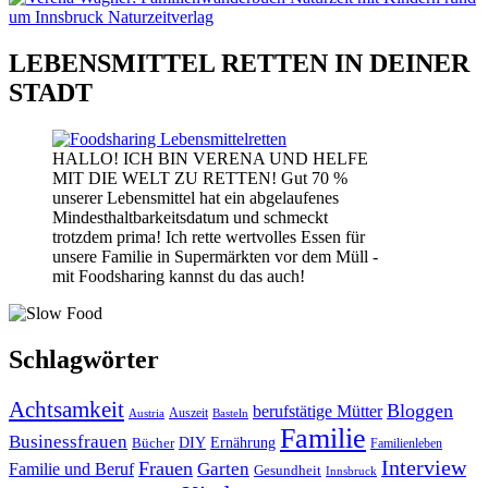
LEBENSMITTEL RETTEN IN DEINER
STADT
HALLO! ICH BIN VERENA UND HELFE
MIT DIE WELT ZU RETTEN! Gut 70 %
unserer Lebensmittel hat ein abgelaufenes
Mindesthaltbarkeitsdatum und schmeckt
trotzdem prima! Ich rette wertvolles Essen für
unsere Familie in Supermärkten vor dem Müll -
mit Foodsharing kannst du das auch!
Schlagwörter
Achtsamkeit
Bloggen
berufstätige Mütter
Auszeit
Austria
Basteln
Familie
Businessfrauen
DIY
Bücher
Ernährung
Familienleben
Interview
Frauen
Garten
Familie und Beruf
Gesundheit
Innsbruck