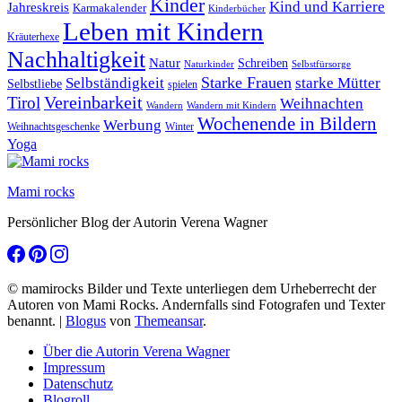
Kinder
Kind und Karriere
Jahreskreis
Karmakalender
Kinderbücher
Leben mit Kindern
Kräuterhexe
Nachhaltigkeit
Natur
Schreiben
Naturkinder
Selbstfürsorge
Starke Frauen
starke Mütter
Selbständigkeit
Selbstliebe
spielen
Vereinbarkeit
Tirol
Weihnachten
Wandern
Wandern mit Kindern
Wochenende in Bildern
Werbung
Winter
Weihnachtsgeschenke
Yoga
Mami rocks
Persönlicher Blog der Autorin Verena Wagner
© mamirocks Bilder und Texte unterliegen dem Urheberrecht der
Autoren von Mami Rocks. Andernfalls sind Fotografen und Texter
benannt.
|
Blogus
von
Themeansar
.
Über die Autorin Verena Wagner
Impressum
Datenschutz
Blogroll