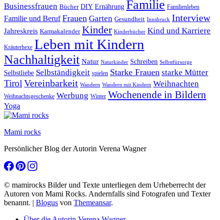
Familie
Businessfrauen
DIY
Bücher
Ernährung
Familienleben
Interview
Frauen
Garten
Familie und Beruf
Gesundheit
Innsbruck
Kinder
Kind und Karriere
Jahreskreis
Karmakalender
Kinderbücher
Leben mit Kindern
Kräuterhexe
Nachhaltigkeit
Natur
Schreiben
Naturkinder
Selbstfürsorge
Starke Frauen
starke Mütter
Selbständigkeit
Selbstliebe
spielen
Vereinbarkeit
Tirol
Weihnachten
Wandern
Wandern mit Kindern
Wochenende in Bildern
Werbung
Winter
Weihnachtsgeschenke
Yoga
Mami rocks
Persönlicher Blog der Autorin Verena Wagner
© mamirocks Bilder und Texte unterliegen dem Urheberrecht der
Autoren von Mami Rocks. Andernfalls sind Fotografen und Texter
benannt.
|
Blogus
von
Themeansar
.
Über die Autorin Verena Wagner