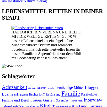
LEBENSMITTEL RETTEN IN DEINER
STADT
HALLO! ICH BIN VERENA UND HELFE
MIT DIE WELT ZU RETTEN! Gut 70 %
unserer Lebensmittel hat ein abgelaufenes
Mindesthaltbarkeitsdatum und schmeckt
trotzdem prima! Ich rette wertvolles Essen für
unsere Familie in Supermärkten vor dem Müll -
mit Foodsharing kannst du das auch!
Schlagwörter
Achtsamkeit
Bloggen
berufstätige Mütter
Auszeit
Austria
Basteln
Familie
Businessfrauen
DIY
Bücher
Ernährung
Familienleben
Interview
Frauen
Garten
Familie und Beruf
Gesundheit
Innsbruck
Kinder
Kind und Karriere
Jahreskreis
Karmakalender
Kinderbücher