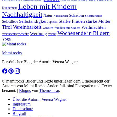
Leben mit Kindern
Kräuterhexe
Nachhaltigkeit
Natur
Schreiben
Naturkinder
Selbstfürsorge
Starke Frauen
starke Mütter
Selbständigkeit
Selbstliebe
spielen
Vereinbarkeit
Tirol
Weihnachten
Wandern
Wandern mit Kindern
Wochenende in Bildern
Werbung
Winter
Weihnachtsgeschenke
Yoga
Mami rocks
Persönlicher Blog der Autorin Verena Wagner
© mamirocks Bilder und Texte unterliegen dem Urheberrecht der
Autoren von Mami Rocks. Andernfalls sind Fotografen und Texter
benannt.
|
Blogus
von
Themeansar
.
Über die Autorin Verena Wagner
Impressum
Datenschutz
Blogroll