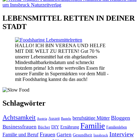
LEBENSMITTEL RETTEN IN DEINER
STADT
HALLO! ICH BIN VERENA UND HELFE
MIT DIE WELT ZU RETTEN! Gut 70 %
unserer Lebensmittel hat ein abgelaufenes
Mindesthaltbarkeitsdatum und schmeckt
trotzdem prima! Ich rette wertvolles Essen für
unsere Familie in Supermärkten vor dem Müll -
mit Foodsharing kannst du das auch!
Schlagwörter
Achtsamkeit
Bloggen
berufstätige Mütter
Auszeit
Austria
Basteln
Familie
Businessfrauen
DIY
Bücher
Ernährung
Familienleben
Interview
Frauen
Garten
Familie und Beruf
Gesundheit
Innsbruck