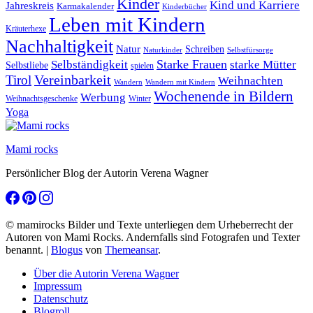
Kinder
Kind und Karriere
Jahreskreis
Karmakalender
Kinderbücher
Leben mit Kindern
Kräuterhexe
Nachhaltigkeit
Natur
Schreiben
Naturkinder
Selbstfürsorge
Starke Frauen
starke Mütter
Selbständigkeit
Selbstliebe
spielen
Vereinbarkeit
Tirol
Weihnachten
Wandern
Wandern mit Kindern
Wochenende in Bildern
Werbung
Winter
Weihnachtsgeschenke
Yoga
Mami rocks
Persönlicher Blog der Autorin Verena Wagner
© mamirocks Bilder und Texte unterliegen dem Urheberrecht der
Autoren von Mami Rocks. Andernfalls sind Fotografen und Texter
benannt.
|
Blogus
von
Themeansar
.
Über die Autorin Verena Wagner
Impressum
Datenschutz
Blogroll