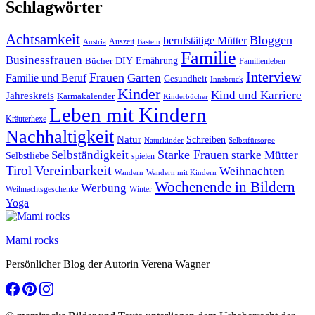
Schlagwörter
Achtsamkeit
Bloggen
berufstätige Mütter
Auszeit
Austria
Basteln
Familie
Businessfrauen
DIY
Bücher
Ernährung
Familienleben
Interview
Frauen
Garten
Familie und Beruf
Gesundheit
Innsbruck
Kinder
Kind und Karriere
Jahreskreis
Karmakalender
Kinderbücher
Leben mit Kindern
Kräuterhexe
Nachhaltigkeit
Natur
Schreiben
Naturkinder
Selbstfürsorge
Starke Frauen
starke Mütter
Selbständigkeit
Selbstliebe
spielen
Vereinbarkeit
Tirol
Weihnachten
Wandern
Wandern mit Kindern
Wochenende in Bildern
Werbung
Winter
Weihnachtsgeschenke
Yoga
Mami rocks
Persönlicher Blog der Autorin Verena Wagner