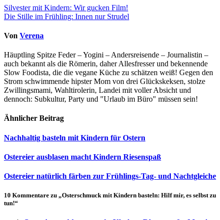
Beitragsnavigation
Silvester mit Kindern: Wir gucken Film!
Die Stille im Frühling: Innen nur Strudel
Von
Verena
Häuptling Spitze Feder – Yogini – Andersreisende – Journalistin –
auch bekannt als die Römerin, daher Allesfresser und bekennende
Slow Foodista, die die vegane Küche zu schätzen weiß! Gegen den
Strom schwimmende hipster Mom von drei Glückskeksen, stolze
Zwillingsmami, Wahltirolerin, Landei mit voller Absicht und
dennoch: Subkultur, Party und "Urlaub im Büro" müssen sein!
Ähnlicher Beitrag
Nachhaltig basteln mit Kindern für Ostern
Ostereier ausblasen macht Kindern Riesenspaß
Ostereier natürlich färben zur Frühlings-Tag- und Nachtgleiche
10 Kommentare zu „Osterschmuck mit Kindern basteln: Hilf mir, es selbst zu
tun!“