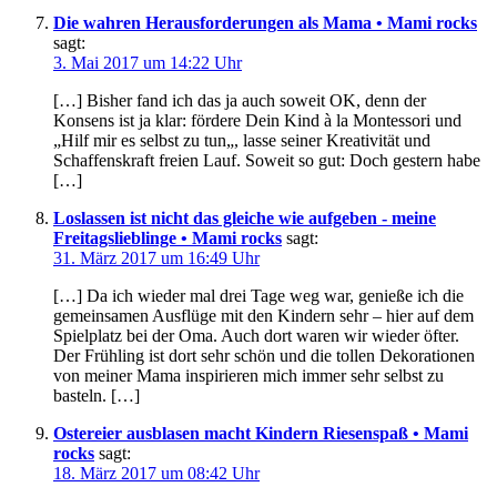
Die wahren Herausforderungen als Mama • Mami rocks
sagt:
3. Mai 2017 um 14:22 Uhr
[…] Bisher fand ich das ja auch soweit OK, denn der
Konsens ist ja klar: fördere Dein Kind à la Montessori und
„Hilf mir es selbst zu tun„, lasse seiner Kreativität und
Schaffenskraft freien Lauf. Soweit so gut: Doch gestern habe
[…]
Loslassen ist nicht das gleiche wie aufgeben - meine
Freitagslieblinge • Mami rocks
sagt:
31. März 2017 um 16:49 Uhr
[…] Da ich wieder mal drei Tage weg war, genieße ich die
gemeinsamen Ausflüge mit den Kindern sehr – hier auf dem
Spielplatz bei der Oma. Auch dort waren wir wieder öfter.
Der Frühling ist dort sehr schön und die tollen Dekorationen
von meiner Mama inspirieren mich immer sehr selbst zu
basteln. […]
Ostereier ausblasen macht Kindern Riesenspaß • Mami
rocks
sagt:
18. März 2017 um 08:42 Uhr