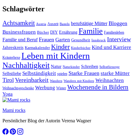
Schlagwörter
Achtsamkeit
Bloggen
berufstätige Mütter
Auszeit
Austria
Basteln
Familie
Businessfrauen
DIY
Bücher
Ernährung
Familienleben
Interview
Frauen
Garten
Familie und Beruf
Gesundheit
Innsbruck
Kinder
Kind und Karriere
Jahreskreis
Karmakalender
Kinderbücher
Leben mit Kindern
Kräuterhexe
Nachhaltigkeit
Natur
Schreiben
Naturkinder
Selbstfürsorge
Starke Frauen
starke Mütter
Selbständigkeit
Selbstliebe
spielen
Vereinbarkeit
Tirol
Weihnachten
Wandern
Wandern mit Kindern
Wochenende in Bildern
Werbung
Winter
Weihnachtsgeschenke
Yoga
Mami rocks
Persönlicher Blog der Autorin Verena Wagner