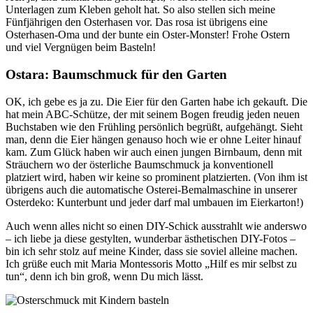
Unterlagen zum Kleben geholt hat. So also stellen sich meine
Fünfjährigen den Osterhasen vor. Das rosa ist übrigens eine
Osterhasen-Oma und der bunte ein Oster-Monster! Frohe Ostern
und viel Vergnügen beim Basteln!
Ostara: Baumschmuck für den Garten
OK, ich gebe es ja zu. Die Eier für den Garten habe ich gekauft. Die
hat mein ABC-Schütze, der mit seinem Bogen freudig jeden neuen
Buchstaben wie den Frühling persönlich begrüßt, aufgehängt. Sieht
man, denn die Eier hängen genauso hoch wie er ohne Leiter hinauf
kam. Zum Glück haben wir auch einen jungen Birnbaum, denn mit
Sträuchern wo der österliche Baumschmuck ja konventionell
platziert wird, haben wir keine so prominent platzierten. (Von ihm ist
übrigens auch die automatische Osterei-Bemalmaschine in unserer
Osterdeko: Kunterbunt und jeder darf mal umbauen im Eierkarton!)
Auch wenn alles nicht so einen DIY-Schick ausstrahlt wie anderswo
– ich liebe ja diese gestylten, wunderbar ästhetischen DIY-Fotos –
bin ich sehr stolz auf meine Kinder, dass sie soviel alleine machen.
Ich grüße euch mit Maria Montessoris Motto „Hilf es mir selbst zu
tun“, denn ich bin groß, wenn Du mich lässt.