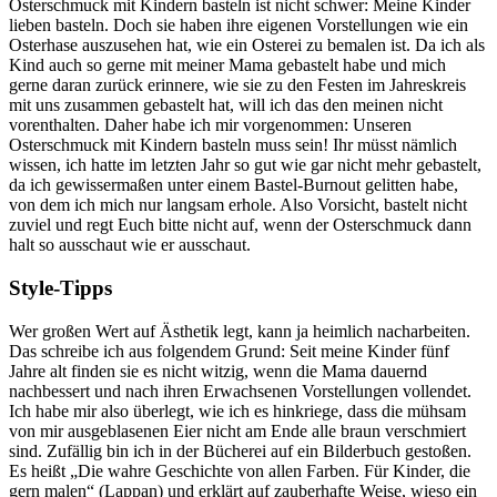
Osterschmuck mit Kindern basteln ist nicht schwer: Meine Kinder
lieben basteln. Doch sie haben ihre eigenen Vorstellungen wie ein
Osterhase auszusehen hat, wie ein Osterei zu bemalen ist. Da ich als
Kind auch so gerne mit meiner Mama gebastelt habe und mich
gerne daran zurück erinnere, wie sie zu den Festen im Jahreskreis
mit uns zusammen gebastelt hat, will ich das den meinen nicht
vorenthalten. Daher habe ich mir vorgenommen: Unseren
Osterschmuck mit Kindern basteln muss sein! Ihr müsst nämlich
wissen, ich hatte im letzten Jahr so gut wie gar nicht mehr gebastelt,
da ich gewissermaßen unter einem Bastel-Burnout gelitten habe,
von dem ich mich nur langsam erhole. Also Vorsicht, bastelt nicht
zuviel und regt Euch bitte nicht auf, wenn der Osterschmuck dann
halt so ausschaut wie er ausschaut.
Style-Tipps
Wer großen Wert auf Ästhetik legt, kann ja heimlich nacharbeiten.
Das schreibe ich aus folgendem Grund: Seit meine Kinder fünf
Jahre alt finden sie es nicht witzig, wenn die Mama dauernd
nachbessert und nach ihren Erwachsenen Vorstellungen vollendet.
Ich habe mir also überlegt, wie ich es hinkriege, dass die mühsam
von mir ausgeblasenen Eier nicht am Ende alle braun verschmiert
sind. Zufällig bin ich in der Bücherei auf ein Bilderbuch gestoßen.
Es heißt „Die wahre Geschichte von allen Farben. Für Kinder, die
gern malen“ (Lappan) und erklärt auf zauberhafte Weise, wieso ein