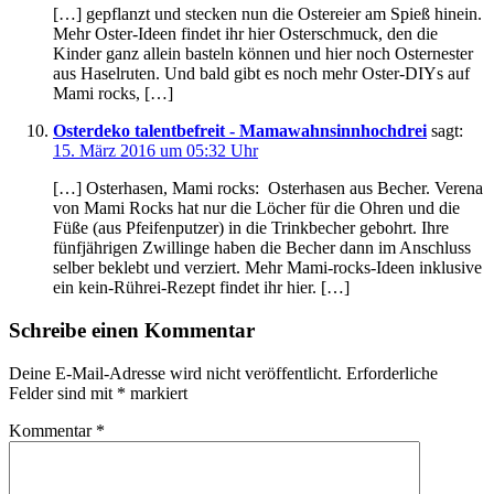
[…] gepflanzt und stecken nun die Ostereier am Spieß hinein.
Mehr Oster-Ideen findet ihr hier Osterschmuck, den die
Kinder ganz allein basteln können und hier noch Osternester
aus Haselruten. Und bald gibt es noch mehr Oster-DIYs auf
Mami rocks, […]
Osterdeko talentbefreit - Mamawahnsinnhochdrei
sagt:
15. März 2016 um 05:32 Uhr
[…] Osterhasen, Mami rocks: Osterhasen aus Becher. Verena
von Mami Rocks hat nur die Löcher für die Ohren und die
Füße (aus Pfeifenputzer) in die Trinkbecher gebohrt. Ihre
fünfjährigen Zwillinge haben die Becher dann im Anschluss
selber beklebt und verziert. Mehr Mami-rocks-Ideen inklusive
ein kein-Rührei-Rezept findet ihr hier. […]
Schreibe einen Kommentar
Deine E-Mail-Adresse wird nicht veröffentlicht.
Erforderliche
Felder sind mit
*
markiert
Kommentar
*