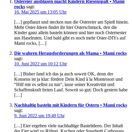
Ostereier ausblasen macht Kindern Riesenspaß • Mami
rocks
sagt:
16. Mai 2025 um 13:05 Uhr
[…] gepflanzt und stecken nun die Ostereier am Spieß hinein.
Mehr Oster-Ideen findet ihr hier Osterschmuck, den die
Kinder ganz allein basteln können und hier noch Osternester
aus Haselruten. Und bald gibt es noch mehr Oster-DIYs auf
Mami rocks, […]
Die wahren Herausforderungen als Mama • Mami rocks
sagt:
10. Juni 2022 um 10:12 Uhr
[…] Bisher fand ich das ja auch soweit OK, denn der
Konsens ist ja klar: fördere Dein Kind à la Montessori und
“Hilf mir es selbst zu tun“, lasse seiner Kreativität und
Schaffenskraft freien Lauf. Soweit so gut: Doch gestern habe
[…]
Nachhaltig basteln mit Kindern für Ostern • Mami rocks
sagt:
9. Juni 2022 um 19:49 Uhr
[…] Eier ergeben viele nachhaltige Bastelideen. Der Inhalt
der Eier wird zu Rührei, Kuchen oder Spaghetti Carbonara.