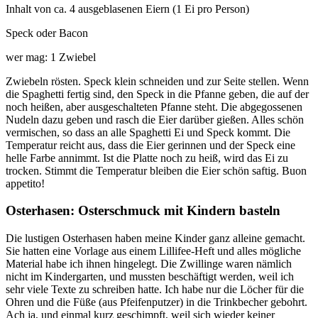
Inhalt von ca. 4 ausgeblasenen Eiern (1 Ei pro Person)
Speck oder Bacon
wer mag: 1 Zwiebel
Zwiebeln rösten. Speck klein schneiden und zur Seite stellen. Wenn
die Spaghetti fertig sind, den Speck in die Pfanne geben, die auf der
noch heißen, aber ausgeschalteten Pfanne steht. Die abgegossenen
Nudeln dazu geben und rasch die Eier darüber gießen. Alles schön
vermischen, so dass an alle Spaghetti Ei und Speck kommt. Die
Temperatur reicht aus, dass die Eier gerinnen und der Speck eine
helle Farbe annimmt. Ist die Platte noch zu heiß, wird das Ei zu
trocken. Stimmt die Temperatur bleiben die Eier schön saftig. Buon
appetito!
Osterhasen: Osterschmuck mit Kindern basteln
Die lustigen Osterhasen haben meine Kinder ganz alleine gemacht.
Sie hatten eine Vorlage aus einem Lillifee-Heft und alles mögliche
Material habe ich ihnen hingelegt. Die Zwillinge waren nämlich
nicht im Kindergarten, und mussten beschäftigt werden, weil ich
sehr viele Texte zu schreiben hatte. Ich habe nur die Löcher für die
Ohren und die Füße (aus Pfeifenputzer) in die Trinkbecher gebohrt.
Ach ja, und einmal kurz geschimpft, weil sich wieder keiner