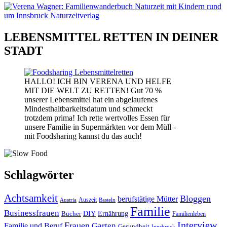
LEBENSMITTEL RETTEN IN DEINER
STADT
HALLO! ICH BIN VERENA UND HELFE
MIT DIE WELT ZU RETTEN! Gut 70 %
unserer Lebensmittel hat ein abgelaufenes
Mindesthaltbarkeitsdatum und schmeckt
trotzdem prima! Ich rette wertvolles Essen für
unsere Familie in Supermärkten vor dem Müll -
mit Foodsharing kannst du das auch!
Schlagwörter
Achtsamkeit
Bloggen
berufstätige Mütter
Auszeit
Austria
Basteln
Familie
Businessfrauen
DIY
Bücher
Ernährung
Familienleben
Interview
Frauen
Garten
Familie und Beruf
Gesundheit
Innsbruck