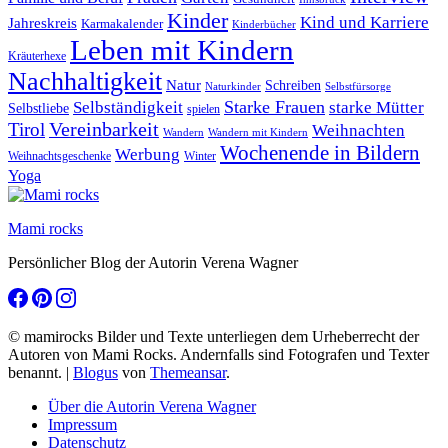
Kinder
Kind und Karriere
Jahreskreis
Karmakalender
Kinderbücher
Leben mit Kindern
Kräuterhexe
Nachhaltigkeit
Natur
Schreiben
Naturkinder
Selbstfürsorge
Starke Frauen
starke Mütter
Selbständigkeit
Selbstliebe
spielen
Vereinbarkeit
Tirol
Weihnachten
Wandern
Wandern mit Kindern
Wochenende in Bildern
Werbung
Winter
Weihnachtsgeschenke
Yoga
Mami rocks
Persönlicher Blog der Autorin Verena Wagner
© mamirocks Bilder und Texte unterliegen dem Urheberrecht der
Autoren von Mami Rocks. Andernfalls sind Fotografen und Texter
benannt.
|
Blogus
von
Themeansar
.
Über die Autorin Verena Wagner
Impressum
Datenschutz