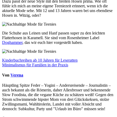
Dazu passt der neue Style mit den breiten Hosen prima. Wie oft
fühle ich mich an meine eigene Teeniezeit erinnert, wenn ich die
aktuelle Mode sehe. Mit 12 und 13 Jahren waren bei uns ebendiese
Hosen in. Witzig, oder?
Die Schuhe aus Leinen und Hanf passen super zu den leichten
Flatterhosen in Karamell. Sie sind vom Rosenheimer Label
Doghammer
, das wir euch hier vorgestellt haben.
Beitragsnavigation
Kinderbuchreihen ab 10 Jahren für Leseratten
Minimalismus für Familien in der Praxis
Von
Verena
Häuptling Spitze Feder – Yogini – Andersreisende – Journalistin –
auch bekannt als die Römerin, daher Allesfresser und bekennende
Slow Foodista, die die vegane Küche zu schätzen weiß! Gegen den
Strom schwimmende hipster Mom von drei Glückskeksen, stolze
Zwillingsmami, Wahltirolerin, Landei mit voller Absicht und
dennoch: Subkultur, Party und "Urlaub im Büro" müssen sein!