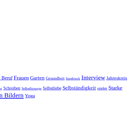
Interview
Frauen
Garten
d Beruf
Jahreskreis
Gesundheit
Innsbruck
Starke
Selbständigkeit
Schreiben
Selbstliebe
spielen
er
Selbstfürsorge
n Bildern
Yoga