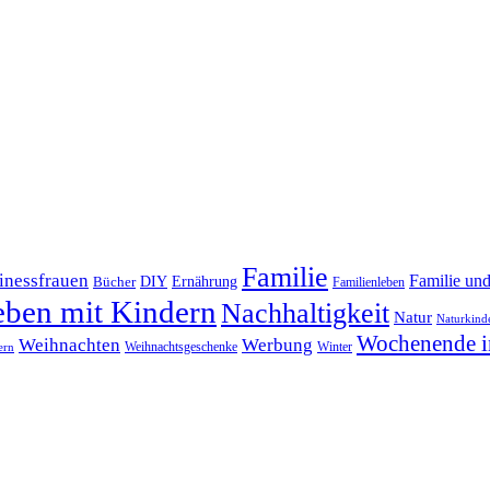
Familie
inessfrauen
Familie un
DIY
Bücher
Ernährung
Familienleben
eben mit Kindern
Nachhaltigkeit
Natur
Naturkind
Wochenende i
Weihnachten
Werbung
Winter
Weihnachtsgeschenke
ern