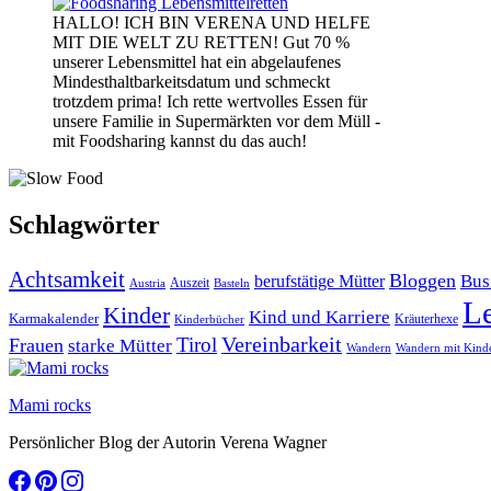
HALLO! ICH BIN VERENA UND HELFE
MIT DIE WELT ZU RETTEN! Gut 70 %
unserer Lebensmittel hat ein abgelaufenes
Mindesthaltbarkeitsdatum und schmeckt
trotzdem prima! Ich rette wertvolles Essen für
unsere Familie in Supermärkten vor dem Müll -
mit Foodsharing kannst du das auch!
Schlagwörter
Achtsamkeit
Bloggen
Bus
berufstätige Mütter
Auszeit
Austria
Basteln
L
Kinder
Kind und Karriere
Karmakalender
Kräuterhexe
Kinderbücher
Vereinbarkeit
Tirol
Frauen
starke Mütter
Wandern
Wandern mit Kind
Mami rocks
Persönlicher Blog der Autorin Verena Wagner