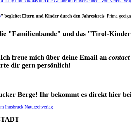
rol. Lilly und Nikolas und die Gefahr im Pulverschnee" von Verena Wa
s
" begleitet Eltern und Kinder durch den Jahreskreis
. Prima geeign
die "Familienbande" und das "Tirol-Kinderb
Ich freue mich über deine Email an
contact
te dir gern persönlich!
cker Berge! Ihr bekommt es direkt hier be
STADT