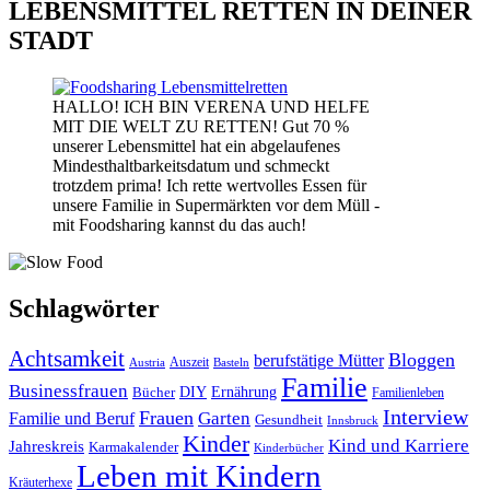
LEBENSMITTEL RETTEN IN DEINER
STADT
HALLO! ICH BIN VERENA UND HELFE
MIT DIE WELT ZU RETTEN! Gut 70 %
unserer Lebensmittel hat ein abgelaufenes
Mindesthaltbarkeitsdatum und schmeckt
trotzdem prima! Ich rette wertvolles Essen für
unsere Familie in Supermärkten vor dem Müll -
mit Foodsharing kannst du das auch!
Schlagwörter
Achtsamkeit
Bloggen
berufstätige Mütter
Auszeit
Austria
Basteln
Familie
Businessfrauen
DIY
Bücher
Ernährung
Familienleben
Interview
Frauen
Garten
Familie und Beruf
Gesundheit
Innsbruck
Kinder
Kind und Karriere
Jahreskreis
Karmakalender
Kinderbücher
Leben mit Kindern
Kräuterhexe