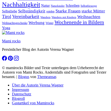
Nachhaltigkeit
Natur
Schreiben
Naturkinder
Selbstfürsorge
Starke Frauen
starke Mütter
Selbständigkeit
Selbstliebe
spielen
Vereinbarkeit
Tirol
Weihnachten
Wandern
Wandern mit Kindern
Wochenende in Bildern
Werbung
Winter
Weihnachtsgeschenke
Yoga
Mami rocks
Persönlicher Blog der Autorin Verena Wagner
© mamirocks Bilder und Texte unterliegen dem Urheberrecht der
Autoren von Mami Rocks. Andernfalls sind Fotografen und Texter
benannt.
|
Blogus
von
Themeansar
.
Über die Autorin Verena Wagner
Impressum
Datenschutz
Blogroll
Gastartikel von Mamirocks