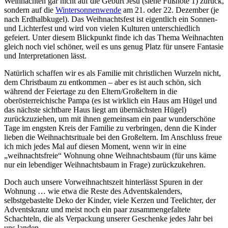
Weihnachten gar nicht auf die Geburt Jesu (siehe Fußnote 1) zurück,
sondern auf die
Wintersonnenwende
am 21. oder 22. Dezember (je
nach Erdhalbkugel). Das Weihnachtsfest ist eigentlich ein Sonnen-
und Lichterfest und wird von vielen Kulturen unterschiedlich
gefeiert. Unter diesem Blickpunkt finde ich das Thema Weihnachten
gleich noch viel schöner, weil es uns genug Platz für unsere Fantasie
und Interpretationen lässt.
Natürlich schaffen wir es als Familie mit christlichen Wurzeln nicht,
dem Christbaum zu entkommen – aber es ist auch schön, sich
während der Feiertage zu den Eltern/Großeltern in die
oberösterreichische Pampa (es ist wirklich ein Haus am Hügel und
das nächste sichtbare Haus liegt am übernächsten Hügel)
zurückzuziehen, um mit ihnen gemeinsam ein paar wunderschöne
Tage im engsten Kreis der Familie zu verbringen, denn die Kinder
lieben die Weihnachtsrituale bei den Großeltern. Im Anschluss freue
ich mich jedes Mal auf diesen Moment, wenn wir in eine
„weihnachtsfreie“ Wohnung ohne Weihnachtsbaum (für uns käme
nur ein lebendiger Weihnachtsbaum in Frage) zurückzukehren.
Doch auch unsere Vorweihnachtszeit hinterlässt Spuren in der
Wohnung … wie etwa die Reste des Adventskalenders,
selbstgebastelte Deko der Kinder, viele Kerzen und Teelichter, der
Adventskranz und meist noch ein paar zusammengefaltete
Schachteln, die als Verpackung unserer Geschenke jedes Jahr bei
uns landen.