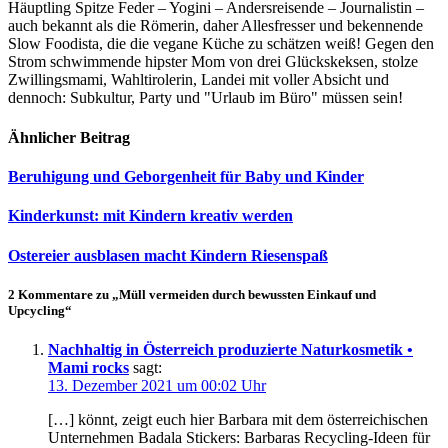
Häuptling Spitze Feder – Yogini – Andersreisende – Journalistin –
auch bekannt als die Römerin, daher Allesfresser und bekennende
Slow Foodista, die die vegane Küche zu schätzen weiß! Gegen den
Strom schwimmende hipster Mom von drei Glückskeksen, stolze
Zwillingsmami, Wahltirolerin, Landei mit voller Absicht und
dennoch: Subkultur, Party und "Urlaub im Büro" müssen sein!
Ähnlicher Beitrag
Beruhigung und Geborgenheit für Baby und Kinder
Kinderkunst: mit Kindern kreativ werden
Ostereier ausblasen macht Kindern Riesenspaß
2 Kommentare zu „Müll vermeiden durch bewussten Einkauf und
Upcycling“
Nachhaltig in Österreich produzierte Naturkosmetik •
Mami rocks
sagt:
13. Dezember 2021 um 00:02 Uhr
[…] könnt, zeigt euch hier Barbara mit dem österreichischen
Unternehmen Badala Stickers: Barbaras Recycling-Ideen für