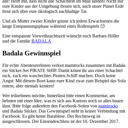
alle: Helft mit, dass nicht alle Schachteln im Müll landen! Nicht nur
eure Kinder aus der Umgebung freuen sich, auch unser Planet Erde
freut sich über eure ökologisch nachhaltige Tat.
Und als Mutter zweier Kinder gönne ich jedem Erwachsenen die
lange Entspannungsphase während eines Rollenspiels 🙂
Eine entspannte Vorweihnachtszeit wünscht euch Barbara Höller
und die Familie
BADALA
Badala Gewinnspiel
Für echte AbenteurerInnen verlost mamirocks zusammen mit Badala
ein Sticker-Set PIRATE SHIP. Damit könnt ihr aus einer Schachtel
ruck, zuck ein waschechtes Piraten-Schiff machen. Doch keine
Angst: Mit diesem Boot kann euer Kind zwar zum Beispiel das Sofa
entern, aber niemals kentern!
Wer teilnehmen möchte, hinterlässt bitte einen Kommentar, am
liebsten mit einer Idee, was es sich aus Kartons noch so alles bauen
lässt. Bitte folge außerdem den Facebook-Seiten von
mamirocks
und Badala Sticker. Das Gewinnspiel steht in keiner Verbindung mit
Facebook. Es gibt keine Barablöse. Der Rechtsweg ist
ausgeschlossen. Der Einsendeschluss ist der 10. Dezember 2017.