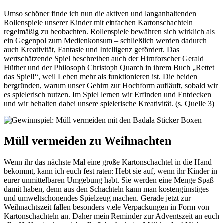
Umso schöner finde ich nun die aktiven und langanhaltenden
Rollenspiele unserer Kinder mit einfachen Kartonschachteln
regelmäßig zu beobachten. Rollenspiele bewähren sich wirklich als
ein Gegenpol zum Medienkonsum – schließlich werden dadurch
auch Kreativität, Fantasie und Intelligenz gefördert. Das
wertschätzende Spiel beschreiben auch der Hirnforscher Gerald
Hüther und der Philosoph Christoph Quarch in ihrem Buch „Rettet
das Spiel!“, weil Leben mehr als funktionieren ist. Die beiden
bergründen, warum unser Gehirn zur Hochform aufläuft, sobald wir
es spielerisch nutzen. Im Spiel lernen wir Erfinden und Entdecken
und wir behalten dabei unsere spielerische Kreativität. (s. Quelle 3)
Müll vermeiden zu Weihnachten
Wenn ihr das nächste Mal eine große Kartonschachtel in die Hand
bekommt, kann ich euch fest raten: Hebt sie auf, wenn ihr Kinder in
eurer unmittelbaren Umgebung habt. Sie werden eine Menge Spaß
damit haben, denn aus den Schachteln kann man kostengünstiges
und umweltschonendes Spielzeug machen. Gerade jetzt zur
Weihnachtszeit fallen besonders viele Verpackungen in Form von
Kartonschachteln an. Daher mein Reminder zur Adventszeit an euch