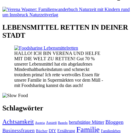
LEBENSMITTEL RETTEN IN DEINER
STADT
HALLO! ICH BIN VERENA UND HELFE
MIT DIE WELT ZU RETTEN! Gut 70 %
unserer Lebensmittel hat ein abgelaufenes
Mindesthaltbarkeitsdatum und schmeckt
trotzdem prima! Ich rette wertvolles Essen für
unsere Familie in Supermärkten vor dem Müll -
mit Foodsharing kannst du das auch!
Schlagwörter
Achtsamkeit
Bloggen
berufstätige Mütter
Auszeit
Austria
Basteln
Familie
Businessfrauen
DIY
Bücher
Ernährung
Familienleben