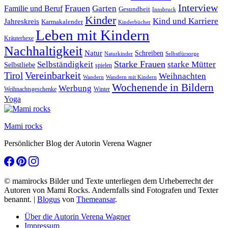
Interview
Frauen
Garten
Familie und Beruf
Gesundheit
Innsbruck
Kinder
Kind und Karriere
Jahreskreis
Karmakalender
Kinderbücher
Leben mit Kindern
Kräuterhexe
Nachhaltigkeit
Natur
Schreiben
Naturkinder
Selbstfürsorge
Starke Frauen
starke Mütter
Selbständigkeit
Selbstliebe
spielen
Vereinbarkeit
Tirol
Weihnachten
Wandern
Wandern mit Kindern
Wochenende in Bildern
Werbung
Winter
Weihnachtsgeschenke
Yoga
Mami rocks
Persönlicher Blog der Autorin Verena Wagner
© mamirocks Bilder und Texte unterliegen dem Urheberrecht der
Autoren von Mami Rocks. Andernfalls sind Fotografen und Texter
benannt.
|
Blogus
von
Themeansar
.
Über die Autorin Verena Wagner
Impressum