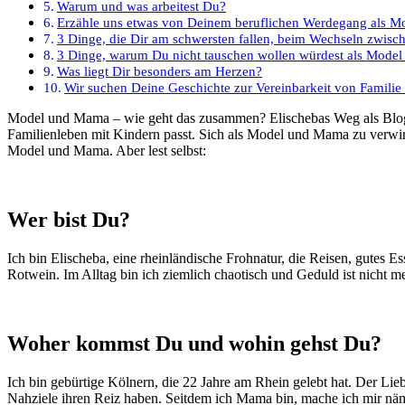
Warum und was arbeitest Du?
Erzähle uns etwas von Deinem beruflichen Werdegang als M
3 Dinge, die Dir am schwersten fallen, beim Wechseln zwisc
3 Dinge, warum Du nicht tauschen wollen würdest als Mode
Was liegt Dir besonders am Herzen?
Wir suchen Deine Geschichte zur Vereinbarkeit von Familie
Model und Mama – wie geht das zusammen? Elischebas Weg als Bloggerin und Youtuberin zeigt, wie kreativ sich eine Karriere als Schauspielerin und Model so weiterentwickeln kann, dass es zum
Familienleben mit Kindern passt. Sich als Model und Mama zu verwi
Model und Mama. Aber lest selbst:
Wer bist Du?
Ich bin Elischeba, eine rheinländische Frohnatur, die Reisen, gutes
Rotwein. Im Alltag bin ich ziemlich chaotisch und Geduld ist nicht m
Woher kommst Du und wohin gehst Du?
Ich bin gebürtige Kölnern, die 22 Jahre am Rhein gelebt hat. Der Lieb
Nahziele ihren Reiz haben. Seitdem ich Mama bin, mache ich mir n