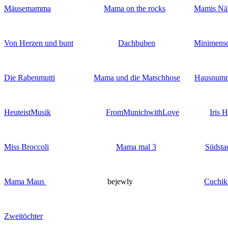
Mäusemamma
Mama on the rocks
Mamis Nä
Von Herzen und bunt
Dachbuben
Minimensc
Die Rabenmutti
Mama und die Matschhose
Hausnumm
HeuteistMusik
FromMunichwithLove
Iris H
Miss Broccoli
Mama mal 3
Südsta
Mama Maus
bejewly
Cuchik
Zweitöchter