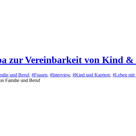
a zur Vereinbarkeit von Kind &
milie und Beruf
,
#Frauen
,
#Interview
,
#Kind und Karriere
,
#Leben mit