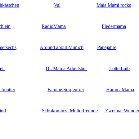
hkästchen
Val
Maia Mami rocks
hlein
RadioMama
Fledermama
ersechs
Around about Munich
Papajahre
ell
Dr. Mama Arbeitstier
Lotte Laib
dtmutter
Familie Sorgenfrei
HammaMama
ind
Schokominza Mutterfreunde
Zweimal Wunde