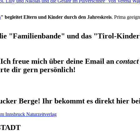
rol. Lilly und Nikolas und die Gefahr im Pulverschnee" von Verena Wa
s
" begleitet Eltern und Kinder durch den Jahreskreis
. Prima geeign
die "Familienbande" und das "Tirol-Kinderb
Ich freue mich über deine Email an
contact
te dir gern persönlich!
cker Berge! Ihr bekommt es direkt hier be
STADT