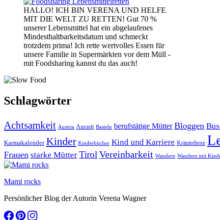
HALLO! ICH BIN VERENA UND HELFE
MIT DIE WELT ZU RETTEN! Gut 70 %
unserer Lebensmittel hat ein abgelaufenes
Mindesthaltbarkeitsdatum und schmeckt
trotzdem prima! Ich rette wertvolles Essen für
unsere Familie in Supermärkten vor dem Müll -
mit Foodsharing kannst du das auch!
Schlagwörter
Achtsamkeit
Bloggen
Bus
berufstätige Mütter
Auszeit
Austria
Basteln
L
Kinder
Kind und Karriere
Karmakalender
Kräuterhexe
Kinderbücher
Vereinbarkeit
Tirol
Frauen
starke Mütter
Wandern
Wandern mit Kind
Mami rocks
Persönlicher Blog der Autorin Verena Wagner