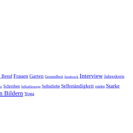
Interview
Frauen
Garten
d Beruf
Jahreskreis
Gesundheit
Innsbruck
Starke
Selbständigkeit
Schreiben
Selbstliebe
spielen
er
Selbstfürsorge
n Bildern
Yoga