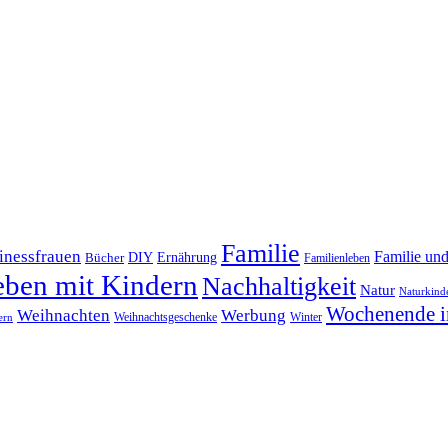
Familie
inessfrauen
Familie un
DIY
Bücher
Ernährung
Familienleben
eben mit Kindern
Nachhaltigkeit
Natur
Naturkind
Wochenende i
Weihnachten
Werbung
Winter
Weihnachtsgeschenke
ern