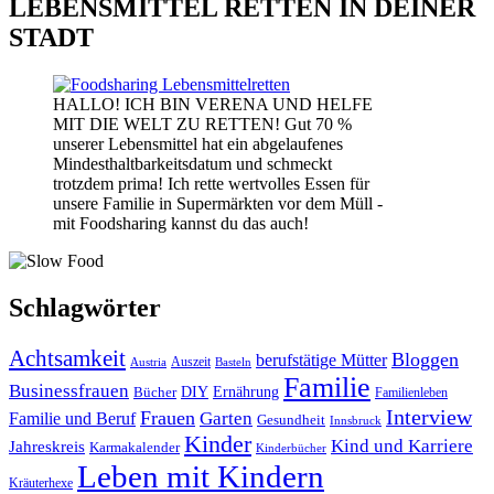
LEBENSMITTEL RETTEN IN DEINER
STADT
HALLO! ICH BIN VERENA UND HELFE
MIT DIE WELT ZU RETTEN! Gut 70 %
unserer Lebensmittel hat ein abgelaufenes
Mindesthaltbarkeitsdatum und schmeckt
trotzdem prima! Ich rette wertvolles Essen für
unsere Familie in Supermärkten vor dem Müll -
mit Foodsharing kannst du das auch!
Schlagwörter
Achtsamkeit
Bloggen
berufstätige Mütter
Auszeit
Austria
Basteln
Familie
Businessfrauen
DIY
Bücher
Ernährung
Familienleben
Interview
Frauen
Garten
Familie und Beruf
Gesundheit
Innsbruck
Kinder
Kind und Karriere
Jahreskreis
Karmakalender
Kinderbücher
Leben mit Kindern
Kräuterhexe