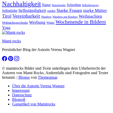
Nachhaltigkeit
Natur
Schreiben
Naturkinder
Selbstfürsorge
Starke Frauen
starke Mütter
Selbständigkeit
Selbstliebe
spielen
Vereinbarkeit
Tirol
Weihnachten
Wandern
Wandern mit Kindern
Wochenende in Bildern
Werbung
Winter
Weihnachtsgeschenke
Yoga
Mami rocks
Persönlicher Blog der Autorin Verena Wagner
© mamirocks Bilder und Texte unterliegen dem Urheberrecht der
Autoren von Mami Rocks. Andernfalls sind Fotografen und Texter
benannt.
|
Blogus
von
Themeansar
.
Über die Autorin Verena Wagner
Impressum
Datenschutz
Blogroll
Gastartikel von Mamirocks