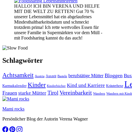
HALLO! ICH BIN VERENA UND HELFE
MIT DIE WELT ZU RETTEN! Gut 70 %
unserer Lebensmittel hat ein abgelaufenes
Mindesthaltbarkeitsdatum und schmeckt
trotzdem prima! Ich rette wertvolles Essen für
unsere Familie in Supermärkten vor dem Müll -
mit Foodsharing kannst du das auch!
Schlagwörter
Achtsamkeit
Bloggen
Bus
berufstätige Mütter
Auszeit
Austria
Basteln
L
Kinder
Kind und Karriere
Karmakalender
Kräuterhexe
Kinderbücher
Vereinbarkeit
Tirol
Frauen
starke Mütter
Wandern
Wandern mit Kind
Mami rocks
Persönlicher Blog der Autorin Verena Wagner