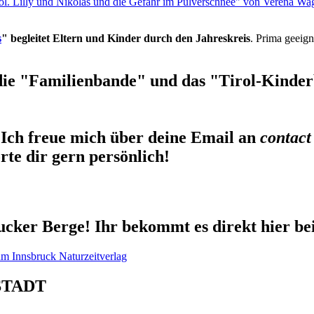
rol. Lilly und Nikolas und die Gefahr im Pulverschnee" von Verena Wa
s
" begleitet Eltern und Kinder durch den Jahreskreis
. Prima geeign
die "Familienbande" und das "Tirol-Kinderb
Ich freue mich über deine Email an
contact
te dir gern persönlich!
cker Berge! Ihr bekommt es direkt hier be
STADT