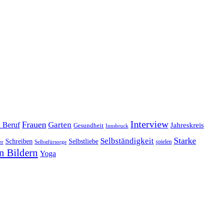
Interview
Frauen
Garten
d Beruf
Jahreskreis
Gesundheit
Innsbruck
Starke
Selbständigkeit
Schreiben
Selbstliebe
spielen
er
Selbstfürsorge
n Bildern
Yoga