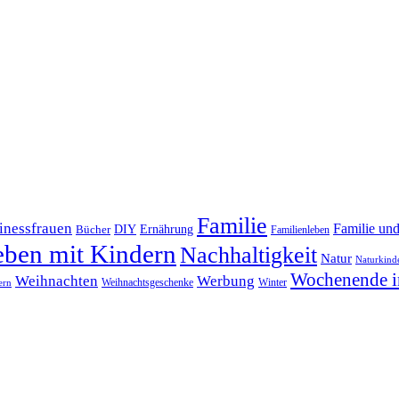
Familie
inessfrauen
Familie un
DIY
Bücher
Ernährung
Familienleben
eben mit Kindern
Nachhaltigkeit
Natur
Naturkind
Wochenende i
Weihnachten
Werbung
Winter
Weihnachtsgeschenke
ern