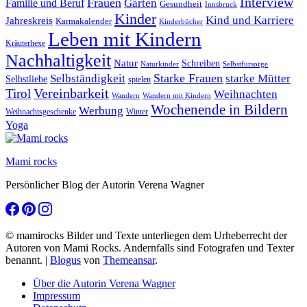
Interview
Frauen
Garten
Familie und Beruf
Gesundheit
Innsbruck
Kinder
Kind und Karriere
Jahreskreis
Karmakalender
Kinderbücher
Leben mit Kindern
Kräuterhexe
Nachhaltigkeit
Natur
Schreiben
Naturkinder
Selbstfürsorge
Starke Frauen
starke Mütter
Selbständigkeit
Selbstliebe
spielen
Vereinbarkeit
Tirol
Weihnachten
Wandern
Wandern mit Kindern
Wochenende in Bildern
Werbung
Winter
Weihnachtsgeschenke
Yoga
Mami rocks
Persönlicher Blog der Autorin Verena Wagner
© mamirocks Bilder und Texte unterliegen dem Urheberrecht der
Autoren von Mami Rocks. Andernfalls sind Fotografen und Texter
benannt.
|
Blogus
von
Themeansar
.
Über die Autorin Verena Wagner
Impressum