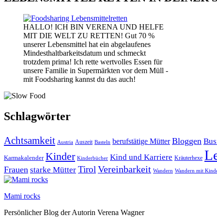
HALLO! ICH BIN VERENA UND HELFE
MIT DIE WELT ZU RETTEN! Gut 70 %
unserer Lebensmittel hat ein abgelaufenes
Mindesthaltbarkeitsdatum und schmeckt
trotzdem prima! Ich rette wertvolles Essen für
unsere Familie in Supermärkten vor dem Müll -
mit Foodsharing kannst du das auch!
Schlagwörter
Achtsamkeit
Bloggen
Bus
berufstätige Mütter
Auszeit
Austria
Basteln
L
Kinder
Kind und Karriere
Karmakalender
Kräuterhexe
Kinderbücher
Vereinbarkeit
Tirol
Frauen
starke Mütter
Wandern
Wandern mit Kind
Mami rocks
Persönlicher Blog der Autorin Verena Wagner