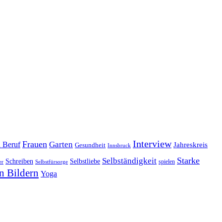
Interview
Frauen
Garten
d Beruf
Jahreskreis
Gesundheit
Innsbruck
Starke
Selbständigkeit
Schreiben
Selbstliebe
spielen
er
Selbstfürsorge
n Bildern
Yoga