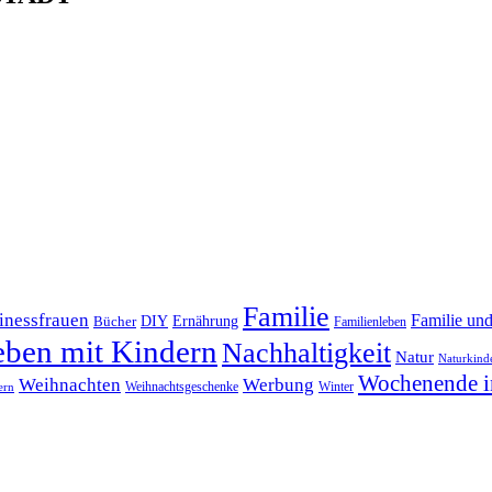
Familie
inessfrauen
Familie un
DIY
Bücher
Ernährung
Familienleben
eben mit Kindern
Nachhaltigkeit
Natur
Naturkind
Wochenende i
Weihnachten
Werbung
Winter
Weihnachtsgeschenke
ern