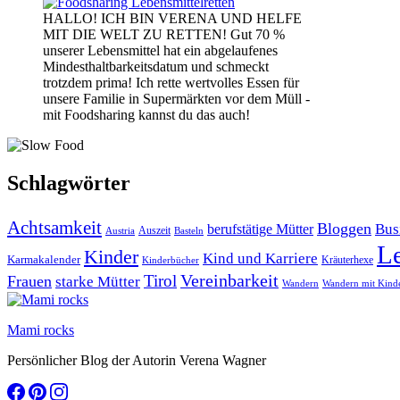
HALLO! ICH BIN VERENA UND HELFE
MIT DIE WELT ZU RETTEN! Gut 70 %
unserer Lebensmittel hat ein abgelaufenes
Mindesthaltbarkeitsdatum und schmeckt
trotzdem prima! Ich rette wertvolles Essen für
unsere Familie in Supermärkten vor dem Müll -
mit Foodsharing kannst du das auch!
Schlagwörter
Achtsamkeit
Bloggen
Bus
berufstätige Mütter
Auszeit
Austria
Basteln
L
Kinder
Kind und Karriere
Karmakalender
Kräuterhexe
Kinderbücher
Vereinbarkeit
Tirol
Frauen
starke Mütter
Wandern
Wandern mit Kind
Mami rocks
Persönlicher Blog der Autorin Verena Wagner