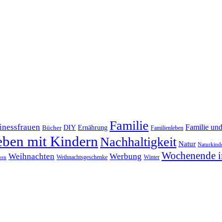
Familie
inessfrauen
Familie un
DIY
Bücher
Ernährung
Familienleben
eben mit Kindern
Nachhaltigkeit
Natur
Naturkind
Wochenende i
Weihnachten
Werbung
Winter
Weihnachtsgeschenke
ern