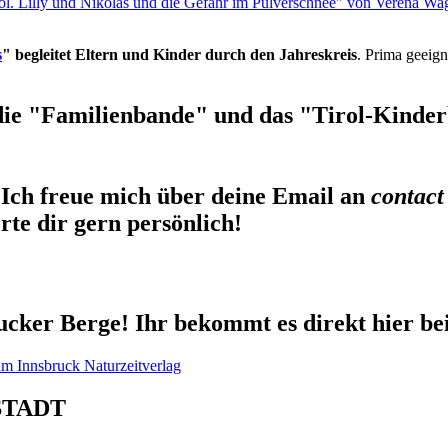
rol. Lilly und Nikolas und die Gefahr im Pulverschnee" von Verena Wa
s
" begleitet Eltern und Kinder durch den Jahreskreis
. Prima geeign
die "Familienbande" und das "Tirol-Kinderb
Ich freue mich über deine Email an
contact
te dir gern persönlich!
cker Berge! Ihr bekommt es direkt hier be
STADT