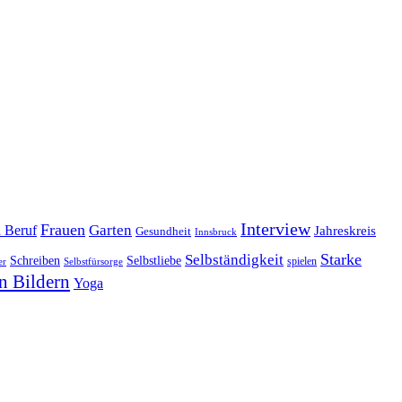
Interview
Frauen
Garten
d Beruf
Jahreskreis
Gesundheit
Innsbruck
Starke
Selbständigkeit
Schreiben
Selbstliebe
spielen
er
Selbstfürsorge
n Bildern
Yoga