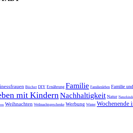
Familie
inessfrauen
Familie un
DIY
Bücher
Ernährung
Familienleben
eben mit Kindern
Nachhaltigkeit
Natur
Naturkind
Wochenende i
Weihnachten
Werbung
Winter
Weihnachtsgeschenke
ern