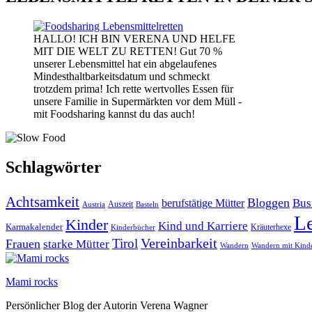
HALLO! ICH BIN VERENA UND HELFE
MIT DIE WELT ZU RETTEN! Gut 70 %
unserer Lebensmittel hat ein abgelaufenes
Mindesthaltbarkeitsdatum und schmeckt
trotzdem prima! Ich rette wertvolles Essen für
unsere Familie in Supermärkten vor dem Müll -
mit Foodsharing kannst du das auch!
Schlagwörter
Achtsamkeit
Bloggen
Bus
berufstätige Mütter
Auszeit
Austria
Basteln
L
Kinder
Kind und Karriere
Karmakalender
Kräuterhexe
Kinderbücher
Vereinbarkeit
Tirol
Frauen
starke Mütter
Wandern
Wandern mit Kind
Mami rocks
Persönlicher Blog der Autorin Verena Wagner