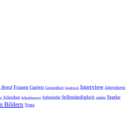
Interview
Frauen
Garten
d Beruf
Jahreskreis
Gesundheit
Innsbruck
Starke
Selbständigkeit
Schreiben
Selbstliebe
spielen
er
Selbstfürsorge
n Bildern
Yoga