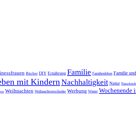
Familie
inessfrauen
Familie un
DIY
Bücher
Ernährung
Familienleben
eben mit Kindern
Nachhaltigkeit
Natur
Naturkind
Wochenende i
Weihnachten
Werbung
Winter
Weihnachtsgeschenke
ern