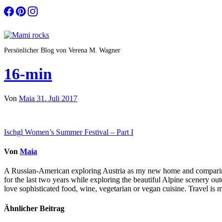
Zum
Inhalt
springen
Persönlicher Blog von Verena M. Wagner
16-min
Von
Maia
31. Juli 2017
Beitragsnavigation
Ischgl Women’s Summer Festival – Part I
Von
Maia
A Russian-American exploring Austria as my new home and comparing li
for the last two years while exploring the beautiful Alpine scenery o
love sophisticated food, wine, vegetarian or vegan cuisine. Travel is m
Ähnlicher Beitrag