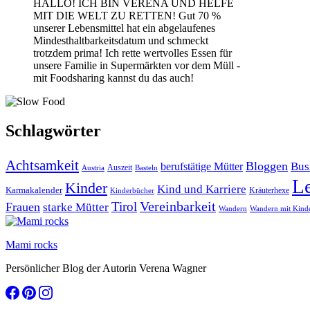
HALLO! ICH BIN VERENA UND HELFE
MIT DIE WELT ZU RETTEN! Gut 70 %
unserer Lebensmittel hat ein abgelaufenes
Mindesthaltbarkeitsdatum und schmeckt
trotzdem prima! Ich rette wertvolles Essen für
unsere Familie in Supermärkten vor dem Müll -
mit Foodsharing kannst du das auch!
Schlagwörter
Achtsamkeit
Bloggen
Bus
berufstätige Mütter
Auszeit
Austria
Basteln
L
Kinder
Kind und Karriere
Karmakalender
Kräuterhexe
Kinderbücher
Vereinbarkeit
Tirol
Frauen
starke Mütter
Wandern
Wandern mit Kind
Mami rocks
Persönlicher Blog der Autorin Verena Wagner