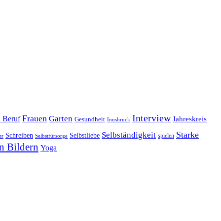
Interview
Frauen
Garten
d Beruf
Jahreskreis
Gesundheit
Innsbruck
Starke
Selbständigkeit
Schreiben
Selbstliebe
spielen
er
Selbstfürsorge
n Bildern
Yoga