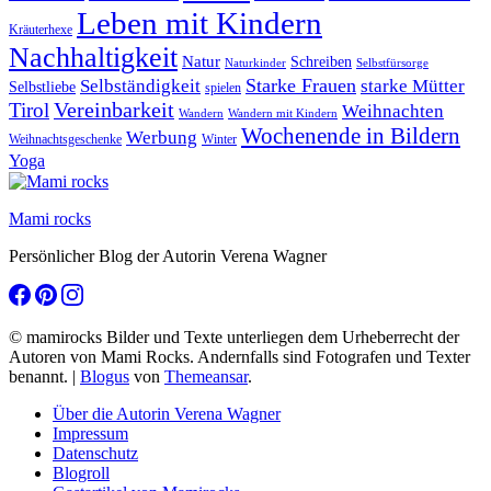
Leben mit Kindern
Kräuterhexe
Nachhaltigkeit
Natur
Schreiben
Naturkinder
Selbstfürsorge
Starke Frauen
starke Mütter
Selbständigkeit
Selbstliebe
spielen
Vereinbarkeit
Tirol
Weihnachten
Wandern
Wandern mit Kindern
Wochenende in Bildern
Werbung
Winter
Weihnachtsgeschenke
Yoga
Mami rocks
Persönlicher Blog der Autorin Verena Wagner
© mamirocks Bilder und Texte unterliegen dem Urheberrecht der
Autoren von Mami Rocks. Andernfalls sind Fotografen und Texter
benannt.
|
Blogus
von
Themeansar
.
Über die Autorin Verena Wagner
Impressum
Datenschutz
Blogroll