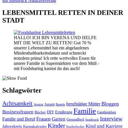
LEBENSMITTEL RETTEN IN DEINER
STADT
HALLO! ICH BIN VERENA UND HELFE
MIT DIE WELT ZU RETTEN! Gut 70 %
unserer Lebensmittel hat ein abgelaufenes
Mindesthaltbarkeitsdatum und schmeckt
trotzdem prima! Ich rette wertvolles Essen für
unsere Familie in Supermärkten vor dem Müll -
mit Foodsharing kannst du das auch!
Schlagwörter
Achtsamkeit
Bloggen
berufstätige Mütter
Auszeit
Austria
Basteln
Familie
Businessfrauen
DIY
Bücher
Ernährung
Familienleben
Interview
Frauen
Garten
Familie und Beruf
Gesundheit
Innsbruck
Kinder
Kind und Karriere
Jahreskreis
Karmakalender
Kinderbücher