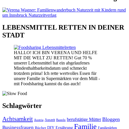
LEBENSMITTEL RETTEN IN DEINER
STADT
HALLO! ICH BIN VERENA UND HELFE
MIT DIE WELT ZU RETTEN! Gut 70 %
unserer Lebensmittel hat ein abgelaufenes
Mindesthaltbarkeitsdatum und schmeckt
trotzdem prima! Ich rette wertvolles Essen für
unsere Familie in Supermärkten vor dem Müll -
mit Foodsharing kannst du das auch!
Schlagwörter
Achtsamkeit
Bloggen
berufstätige Mütter
Auszeit
Austria
Basteln
Familie
Businessfrauen
DIY
Bücher
Ernährung
Familienleben