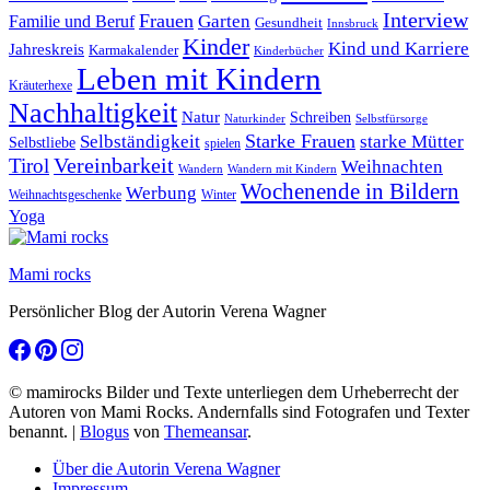
Interview
Frauen
Garten
Familie und Beruf
Gesundheit
Innsbruck
Kinder
Kind und Karriere
Jahreskreis
Karmakalender
Kinderbücher
Leben mit Kindern
Kräuterhexe
Nachhaltigkeit
Natur
Schreiben
Naturkinder
Selbstfürsorge
Starke Frauen
starke Mütter
Selbständigkeit
Selbstliebe
spielen
Vereinbarkeit
Tirol
Weihnachten
Wandern
Wandern mit Kindern
Wochenende in Bildern
Werbung
Winter
Weihnachtsgeschenke
Yoga
Mami rocks
Persönlicher Blog der Autorin Verena Wagner
© mamirocks Bilder und Texte unterliegen dem Urheberrecht der
Autoren von Mami Rocks. Andernfalls sind Fotografen und Texter
benannt.
|
Blogus
von
Themeansar
.
Über die Autorin Verena Wagner
Impressum