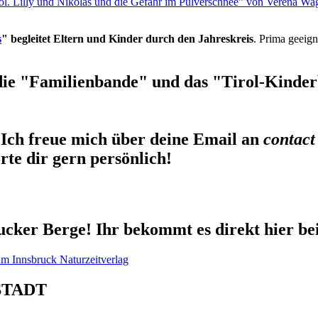
rol. Lilly und Nikolas und die Gefahr im Pulverschnee" von Verena Wa
s
" begleitet Eltern und Kinder durch den Jahreskreis
. Prima geeign
die "Familienbande" und das "Tirol-Kinderb
Ich freue mich über deine Email an
contact
te dir gern persönlich!
cker Berge! Ihr bekommt es direkt hier be
STADT