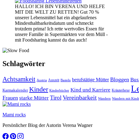
HALLO! ICH BIN VERENA UND HELFE
MIT DIE WELT ZU RETTEN! Gut 70 %
unserer Lebensmittel hat ein abgelaufenes
Mindesthaltbarkeitsdatum und schmeckt
trotzdem prima! Ich rette wertvolles Essen für
unsere Familie in Supermärkten vor dem Müll -
mit Foodsharing kannst du das auch!
Schlagwörter
Achtsamkeit
Bloggen
Bus
berufstätige Mütter
Auszeit
Austria
Basteln
L
Kinder
Kind und Karriere
Karmakalender
Kräuterhexe
Kinderbücher
Vereinbarkeit
Tirol
Frauen
starke Mütter
Wandern
Wandern mit Kind
Mami rocks
Persönlicher Blog der Autorin Verena Wagner