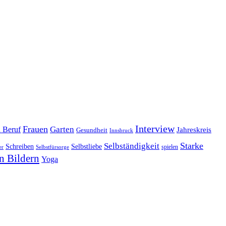
Interview
Frauen
Garten
d Beruf
Jahreskreis
Gesundheit
Innsbruck
Starke
Selbständigkeit
Schreiben
Selbstliebe
spielen
er
Selbstfürsorge
n Bildern
Yoga