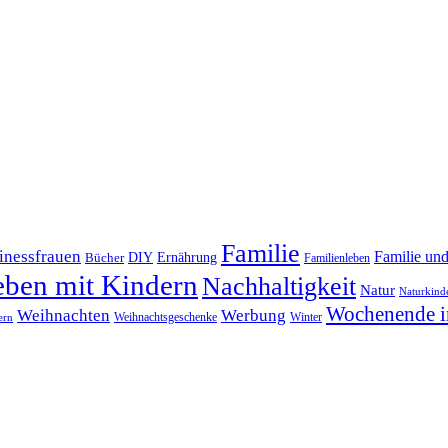
Familie
inessfrauen
Familie un
DIY
Bücher
Ernährung
Familienleben
eben mit Kindern
Nachhaltigkeit
Natur
Naturkind
Wochenende i
Weihnachten
Werbung
Winter
Weihnachtsgeschenke
ern