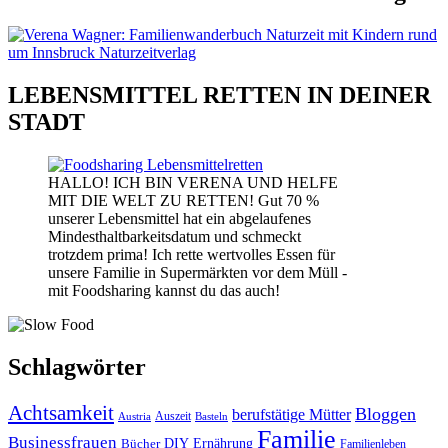
LEBENSMITTEL RETTEN IN DEINER
STADT
HALLO! ICH BIN VERENA UND HELFE
MIT DIE WELT ZU RETTEN! Gut 70 %
unserer Lebensmittel hat ein abgelaufenes
Mindesthaltbarkeitsdatum und schmeckt
trotzdem prima! Ich rette wertvolles Essen für
unsere Familie in Supermärkten vor dem Müll -
mit Foodsharing kannst du das auch!
Schlagwörter
Achtsamkeit
Bloggen
berufstätige Mütter
Auszeit
Austria
Basteln
Familie
Businessfrauen
DIY
Bücher
Ernährung
Familienleben