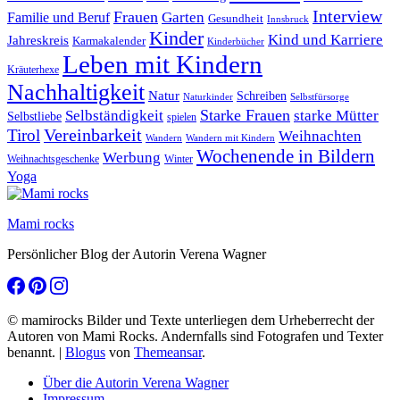
Interview
Frauen
Garten
Familie und Beruf
Gesundheit
Innsbruck
Kinder
Kind und Karriere
Jahreskreis
Karmakalender
Kinderbücher
Leben mit Kindern
Kräuterhexe
Nachhaltigkeit
Natur
Schreiben
Naturkinder
Selbstfürsorge
Starke Frauen
starke Mütter
Selbständigkeit
Selbstliebe
spielen
Vereinbarkeit
Tirol
Weihnachten
Wandern
Wandern mit Kindern
Wochenende in Bildern
Werbung
Winter
Weihnachtsgeschenke
Yoga
Mami rocks
Persönlicher Blog der Autorin Verena Wagner
© mamirocks Bilder und Texte unterliegen dem Urheberrecht der
Autoren von Mami Rocks. Andernfalls sind Fotografen und Texter
benannt.
|
Blogus
von
Themeansar
.
Über die Autorin Verena Wagner
Impressum