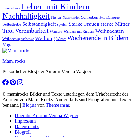
Leben mit Kindern
Kräuterhexe
Nachhaltigkeit
Natur
Schreiben
Naturkinder
Selbstfürsorge
Starke Frauen
starke Mütter
Selbständigkeit
Selbstliebe
spielen
Vereinbarkeit
Tirol
Weihnachten
Wandern
Wandern mit Kindern
Wochenende in Bildern
Werbung
Winter
Weihnachtsgeschenke
Yoga
Mami rocks
Persönlicher Blog der Autorin Verena Wagner
© mamirocks Bilder und Texte unterliegen dem Urheberrecht der
Autoren von Mami Rocks. Andernfalls sind Fotografen und Texter
benannt.
|
Blogus
von
Themeansar
.
Über die Autorin Verena Wagner
Impressum
Datenschutz
Blogroll