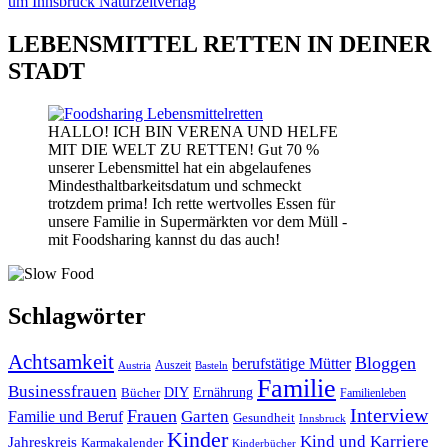
LEBENSMITTEL RETTEN IN DEINER
STADT
HALLO! ICH BIN VERENA UND HELFE
MIT DIE WELT ZU RETTEN! Gut 70 %
unserer Lebensmittel hat ein abgelaufenes
Mindesthaltbarkeitsdatum und schmeckt
trotzdem prima! Ich rette wertvolles Essen für
unsere Familie in Supermärkten vor dem Müll -
mit Foodsharing kannst du das auch!
Schlagwörter
Achtsamkeit
Bloggen
berufstätige Mütter
Auszeit
Austria
Basteln
Familie
Businessfrauen
DIY
Bücher
Ernährung
Familienleben
Interview
Frauen
Garten
Familie und Beruf
Gesundheit
Innsbruck
Kinder
Kind und Karriere
Jahreskreis
Karmakalender
Kinderbücher