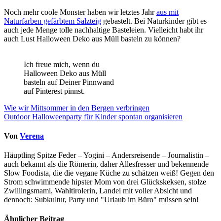
Noch mehr coole Monster haben wir letztes Jahr
aus mit
Naturfarben gefärbtem Salzteig
gebastelt. Bei Naturkinder gibt es
auch jede Menge tolle nachhaltige Basteleien. Vielleicht habt ihr
auch Lust Halloween Deko aus Müll basteln zu können?
Ich freue mich, wenn du
Halloween Deko aus Müll
basteln auf Deiner Pinnwand
auf Pinterest pinnst.
Beitragsnavigation
Wie wir Mittsommer in den Bergen verbringen
Outdoor Halloweenparty für Kinder spontan organisieren
Von
Verena
Häuptling Spitze Feder – Yogini – Andersreisende – Journalistin –
auch bekannt als die Römerin, daher Allesfresser und bekennende
Slow Foodista, die die vegane Küche zu schätzen weiß! Gegen den
Strom schwimmende hipster Mom von drei Glückskeksen, stolze
Zwillingsmami, Wahltirolerin, Landei mit voller Absicht und
dennoch: Subkultur, Party und "Urlaub im Büro" müssen sein!
Ähnlicher Beitrag