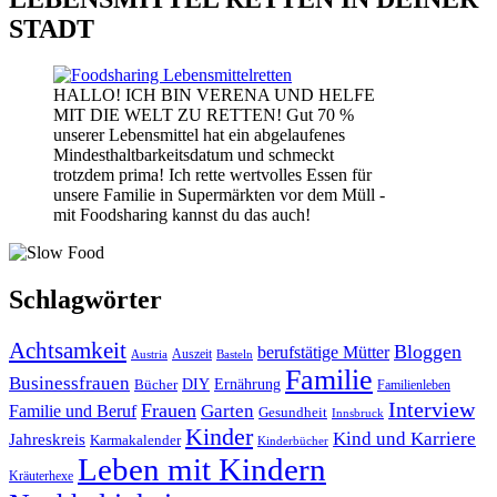
STADT
HALLO! ICH BIN VERENA UND HELFE
MIT DIE WELT ZU RETTEN! Gut 70 %
unserer Lebensmittel hat ein abgelaufenes
Mindesthaltbarkeitsdatum und schmeckt
trotzdem prima! Ich rette wertvolles Essen für
unsere Familie in Supermärkten vor dem Müll -
mit Foodsharing kannst du das auch!
Schlagwörter
Achtsamkeit
Bloggen
berufstätige Mütter
Auszeit
Austria
Basteln
Familie
Businessfrauen
DIY
Bücher
Ernährung
Familienleben
Interview
Frauen
Garten
Familie und Beruf
Gesundheit
Innsbruck
Kinder
Kind und Karriere
Jahreskreis
Karmakalender
Kinderbücher
Leben mit Kindern
Kräuterhexe