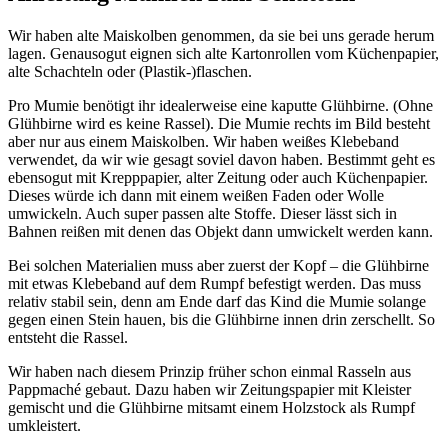
Wir haben alte Maiskolben genommen, da sie bei uns gerade herum
lagen. Genausogut eignen sich alte Kartonrollen vom Küchenpapier,
alte Schachteln oder (Plastik-)flaschen.
Pro Mumie benötigt ihr idealerweise eine kaputte Glühbirne. (Ohne
Glühbirne wird es keine Rassel). Die Mumie rechts im Bild besteht
aber nur aus einem Maiskolben. Wir haben weißes Klebeband
verwendet, da wir wie gesagt soviel davon haben. Bestimmt geht es
ebensogut mit Krepppapier, alter Zeitung oder auch Küchenpapier.
Dieses würde ich dann mit einem weißen Faden oder Wolle
umwickeln. Auch super passen alte Stoffe. Dieser lässt sich in
Bahnen reißen mit denen das Objekt dann umwickelt werden kann.
Bei solchen Materialien muss aber zuerst der Kopf – die Glühbirne
mit etwas Klebeband auf dem Rumpf befestigt werden. Das muss
relativ stabil sein, denn am Ende darf das Kind die Mumie solange
gegen einen Stein hauen, bis die Glühbirne innen drin zerschellt. So
entsteht die Rassel.
Wir haben nach diesem Prinzip früher schon einmal Rasseln aus
Pappmaché gebaut. Dazu haben wir Zeitungspapier mit Kleister
gemischt und die Glühbirne mitsamt einem Holzstock als Rumpf
umkleistert.