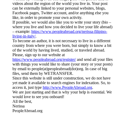
videos about the region of the world you live in. Your post
can be externally linked to your personal websites, blogs,
Facebook pages, Twitter account, and/or anything else you
like, in order to promote your own activity.
If possible, we would also like you to write your story (bio –
where you live and how you decided to live your life abroad)
– example:
https://www.peopleabroad.org/nerissa-filipino-
living-in-italy/
.
To become an author, it is not necessary to live in a different
country from where you were born, but simply to know a bit
of the world by having lived, studied, or traveled abroad.
Please, sign up to our website at
https://www.peopleabroad.org/register/
and send all your files
with things you would like to share (your story or your posts)
by email to people(at)peopleabroad(dot)org. In case of big
files, send them by WETRANSFER.
Since this website is still under construction, we do not have
yet made it available to search engines for indexation. So, to
access it, just type
http://www.PeopleAbroad.org
.
We are just starting and that is why your help is essential. We
would love to see you onboard!
All the best,
Nerissa
PeopleAbroad.org