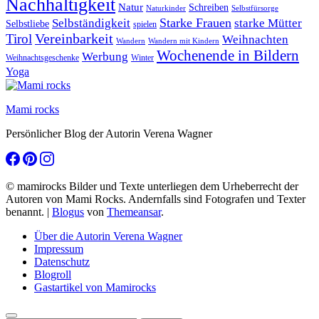
Nachhaltigkeit
Natur
Schreiben
Naturkinder
Selbstfürsorge
Starke Frauen
starke Mütter
Selbständigkeit
Selbstliebe
spielen
Vereinbarkeit
Tirol
Weihnachten
Wandern
Wandern mit Kindern
Wochenende in Bildern
Werbung
Winter
Weihnachtsgeschenke
Yoga
Mami rocks
Persönlicher Blog der Autorin Verena Wagner
© mamirocks Bilder und Texte unterliegen dem Urheberrecht der
Autoren von Mami Rocks. Andernfalls sind Fotografen und Texter
benannt.
|
Blogus
von
Themeansar
.
Über die Autorin Verena Wagner
Impressum
Datenschutz
Blogroll
Gastartikel von Mamirocks