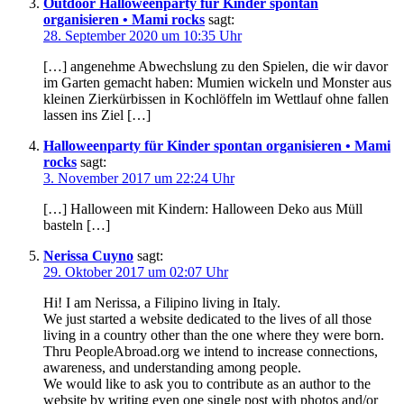
Outdoor Halloweenparty für Kinder spontan
organisieren • Mami rocks
sagt:
28. September 2020 um 10:35 Uhr
[…] angenehme Abwechslung zu den Spielen, die wir davor
im Garten gemacht haben: Mumien wickeln und Monster aus
kleinen Zierkürbissen in Kochlöffeln im Wettlauf ohne fallen
lassen ins Ziel […]
Halloweenparty für Kinder spontan organisieren • Mami
rocks
sagt:
3. November 2017 um 22:24 Uhr
[…] Halloween mit Kindern: Halloween Deko aus Müll
basteln […]
Nerissa Cuyno
sagt:
29. Oktober 2017 um 02:07 Uhr
Hi! I am Nerissa, a Filipino living in Italy.
We just started a website dedicated to the lives of all those
living in a country other than the one where they were born.
Thru PeopleAbroad.org we intend to increase connections,
awareness, and understanding among people.
We would like to ask you to contribute as an author to the
website by writing even one single post with photos and/or