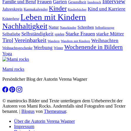
Interview
Frauen
Garten
Familie und Beruf
Gesundheit
Innsbruck
Kinder
Kind und Karriere
Jahreskreis
Karmakalender
Kinderbücher
Leben mit Kindern
Kräuterhexe
Nachhaltigkeit
Natur
Schreiben
Naturkinder
Selbstfürsorge
Starke Frauen
starke Mütter
Selbständigkeit
Selbstliebe
spielen
Vereinbarkeit
Tirol
Weihnachten
Wandern
Wandern mit Kindern
Wochenende in Bildern
Werbung
Winter
Weihnachtsgeschenke
Yoga
Mami rocks
Persönlicher Blog der Autorin Verena Wagner
© mamirocks Bilder und Texte unterliegen dem Urheberrecht der
Autoren von Mami Rocks. Andernfalls sind Fotografen und Texter
benannt.
|
Blogus
von
Themeansar
.
Über die Autorin Verena Wagner
Impressum