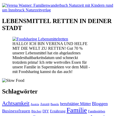
LEBENSMITTEL RETTEN IN DEINER
STADT
HALLO! ICH BIN VERENA UND HELFE
MIT DIE WELT ZU RETTEN! Gut 70 %
unserer Lebensmittel hat ein abgelaufenes
Mindesthaltbarkeitsdatum und schmeckt
trotzdem prima! Ich rette wertvolles Essen für
unsere Familie in Supermärkten vor dem Müll -
mit Foodsharing kannst du das auch!
Schlagwörter
Achtsamkeit
Bloggen
berufstätige Mütter
Auszeit
Austria
Basteln
Familie
Businessfrauen
DIY
Bücher
Ernährung
Familienleben